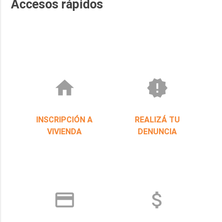
Accesos rápidos
home
new_releases
INSCRIPCIÓN A
REALIZÁ TU
VIVIENDA
DENUNCIA
credit_card
attach_money