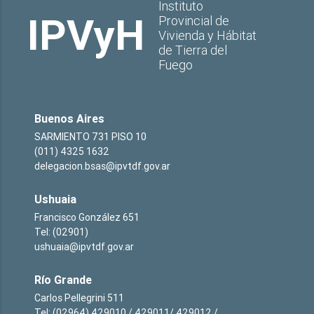
Instituto
IPVyH
Provincial de
Vivienda y Hábitat
de Tierra del
Fuego
Buenos Aires
SARMIENTO 731 PISO 10
(011) 4325 1632
delegacion.bsas@ipvtdf.gov.ar
Ushuaia
Francisco González 651
Tel: (02901)
ushuaia@ipvtdf.gov.ar
Río Grande
Carlos Pellegrini 511
Tel: (02964) 429010 / 429011/ 429012 /