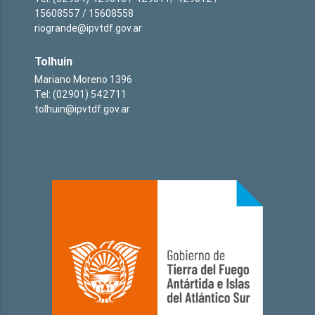
15608557 / 15608558
riogrande@ipvtdf.gov.ar
Tolhuin
Mariano Moreno 1396
Tel: (02901) 542711
tolhuin@ipvtdf.gov.ar