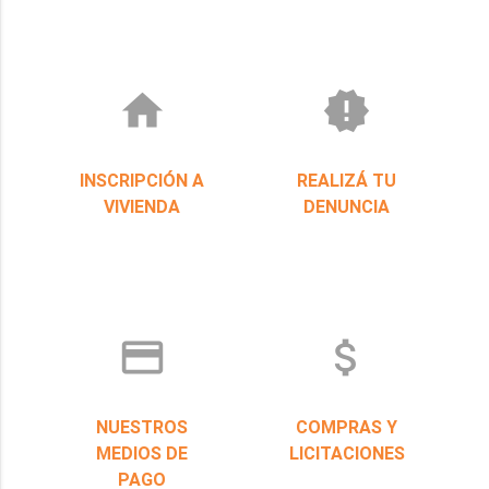
home
new_releases
INSCRIPCIÓN A
REALIZÁ TU
VIVIENDA
DENUNCIA
credit_card
attach_money
NUESTROS
COMPRAS Y
MEDIOS DE
LICITACIONES
PAGO