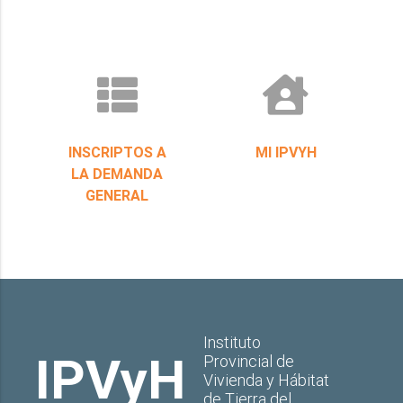
INSCRIPTOS A
MI IPVYH
LA DEMANDA
GENERAL
Instituto
IPVyH
Provincial de
Vivienda y Hábitat
de Tierra del