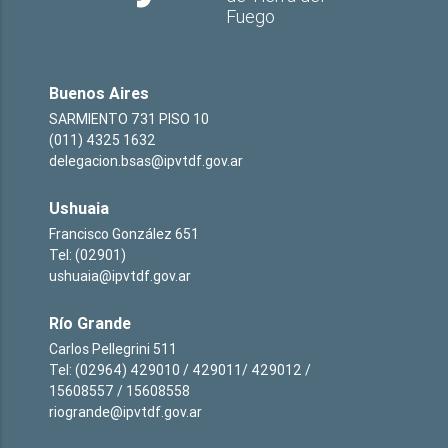
Fuego
Buenos Aires
SARMIENTO 731 PISO 10
(011) 4325 1632
delegacion.bsas@ipvtdf.gov.ar
Ushuaia
Francisco González 651
Tel: (02901)
ushuaia@ipvtdf.gov.ar
Río Grande
Carlos Pellegrini 511
Tel: (02964) 429010 / 429011/ 429012 /
15608557 / 15608558
riogrande@ipvtdf.gov.ar