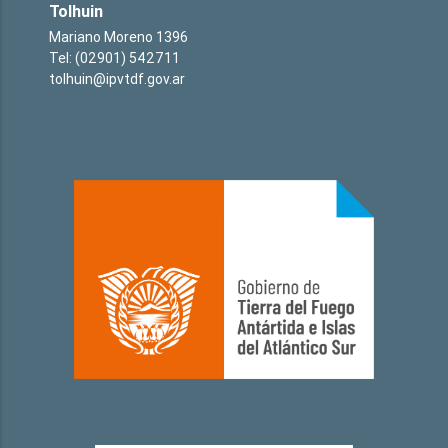
Tolhuin
Mariano Moreno 1396
Tel: (02901) 542711
tolhuin@ipvtdf.gov.ar