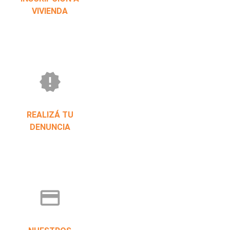
VIVIENDA
new_releases
REALIZÁ TU
DENUNCIA
credit_card