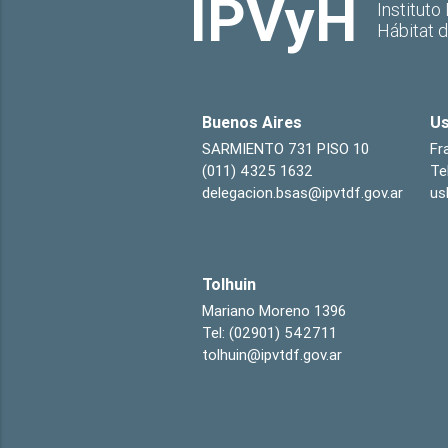
IPVyH
Instituto
Hábitat 
Buenos Aires
Us
SARMIENTO 731 PISO 10
Fr
(011) 4325 1632
Te
delegacion.bsas@ipvtdf.gov.ar
us
Tolhuin
Mariano Moreno 1396
Tel: (02901) 542711
tolhuin@ipvtdf.gov.ar