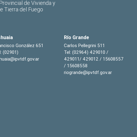
 Provincial de Vivienda y
de Tierra del Fuego
huaia
Río Grande
ancisco González 651
Carlos Pellegrini 511
l: (02901)
Tel: (02964) 429010 /
huaia@ipvtdf.gov.ar
429011/ 429012 / 15608557
/ 15608558
riogrande@ipvtdf.gov.ar