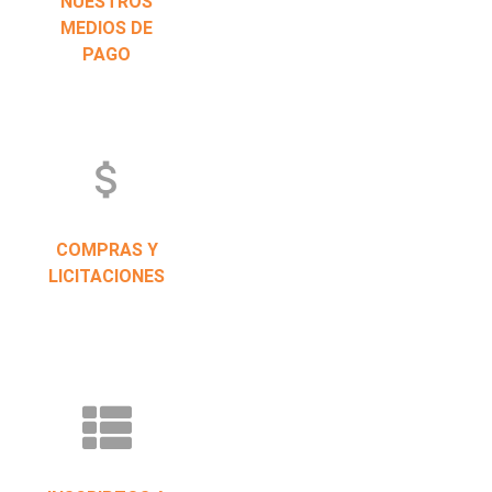
NUESTROS
MEDIOS DE
PAGO
attach_money
COMPRAS Y
LICITACIONES