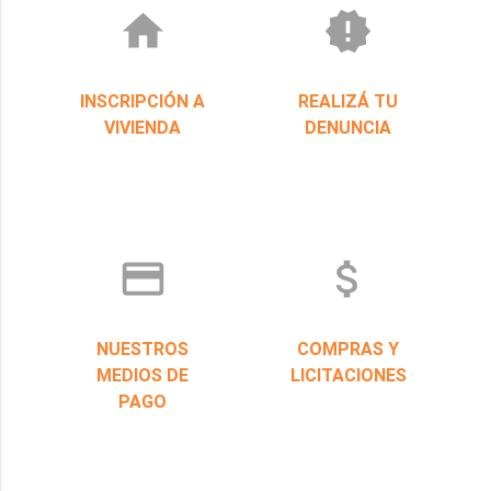
home
new_releases
INSCRIPCIÓN A
REALIZÁ TU
VIVIENDA
DENUNCIA
credit_card
attach_money
NUESTROS
COMPRAS Y
MEDIOS DE
LICITACIONES
PAGO