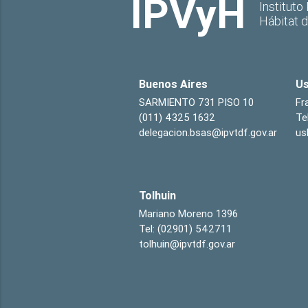
IPVyH
Instituto
Hábitat 
Buenos Aires
Us
SARMIENTO 731 PISO 10
Fr
(011) 4325 1632
Te
delegacion.bsas@ipvtdf.gov.ar
us
Tolhuin
Mariano Moreno 1396
Tel: (02901) 542711
tolhuin@ipvtdf.gov.ar