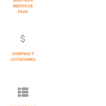
NUESTROS
MEDIOS DE
PAGO
attach_money
COMPRAS Y
LICITACIONES