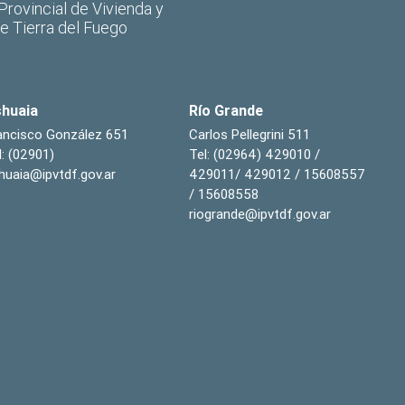
 Provincial de Vivienda y
de Tierra del Fuego
huaia
Río Grande
ancisco González 651
Carlos Pellegrini 511
l: (02901)
Tel: (02964) 429010 /
huaia@ipvtdf.gov.ar
429011/ 429012 / 15608557
/ 15608558
riogrande@ipvtdf.gov.ar