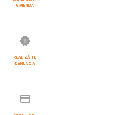
VIVIENDA
new_releases
REALIZÁ TU
DENUNCIA
credit_card