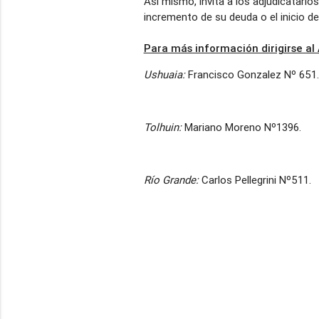
Así mismo, invita a los adjudicatario
incremento de su deuda o el inicio d
Para más información dirigirse al
Ushuaia:
Francisco Gonzalez Nº 651.
Tolhuin:
Mariano Moreno Nº1396.
Río Grande:
Carlos Pellegrini Nº511.