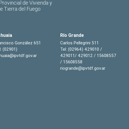
 Provincial de Vivienda y
de Tierra del Fuego
huaia
Río Grande
ancisco González 651
Carlos Pellegrini 511
l: (02901)
Tel: (02964) 429010 /
huaia@ipvtdf.gov.ar
429011/ 429012 / 15608557
/ 15608558
riogrande@ipvtdf.gov.ar