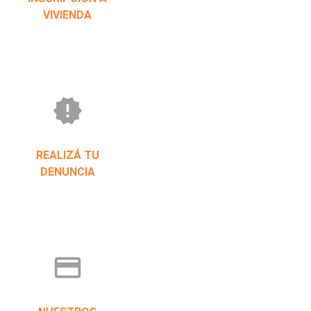
VIVIENDA
new_releases
REALIZÁ TU
DENUNCIA
credit_card