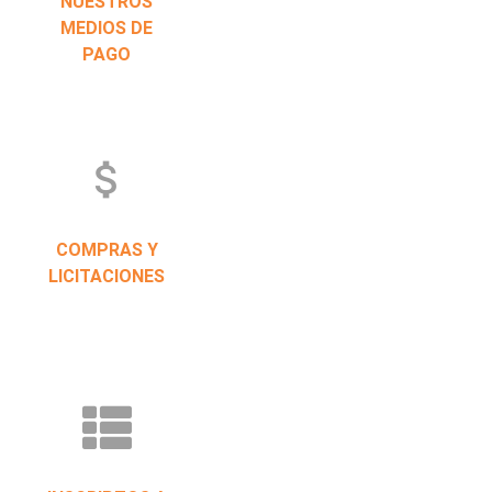
NUESTROS
MEDIOS DE
PAGO
attach_money
COMPRAS Y
LICITACIONES