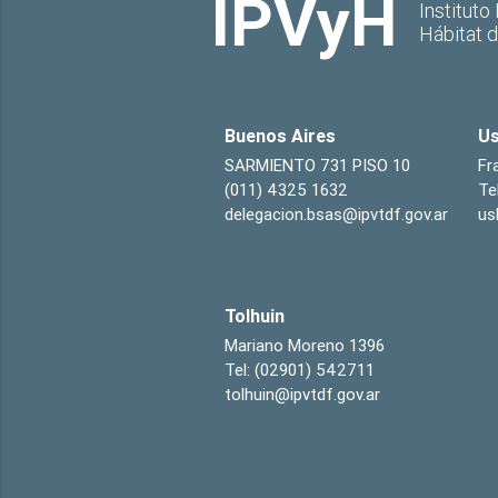
IPVyH
Instituto
Hábitat 
Buenos Aires
Us
SARMIENTO 731 PISO 10
Fr
(011) 4325 1632
Te
delegacion.bsas@ipvtdf.gov.ar
us
Tolhuin
Mariano Moreno 1396
Tel: (02901) 542711
tolhuin@ipvtdf.gov.ar