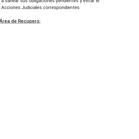
s a sanear sus obligaciones pendientes y evitar el
e Acciones Judiciales correspondientes.
 Área de Recupero: