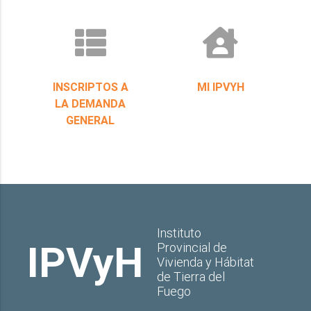
INSCRIPTOS A
MI IPVYH
LA DEMANDA
GENERAL
Instituto
IPVyH
Provincial de
Vivienda y Hábitat
de Tierra del
Fuego