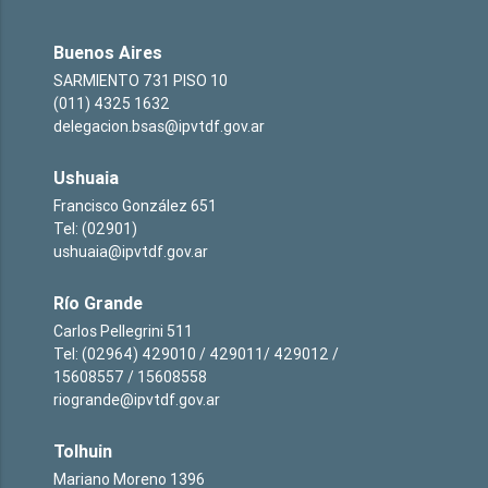
Buenos Aires
SARMIENTO 731 PISO 10
(011) 4325 1632
delegacion.bsas@ipvtdf.gov.ar
Ushuaia
Francisco González 651
Tel: (02901)
ushuaia@ipvtdf.gov.ar
Río Grande
Carlos Pellegrini 511
Tel: (02964) 429010 / 429011/ 429012 /
15608557 / 15608558
riogrande@ipvtdf.gov.ar
Tolhuin
Mariano Moreno 1396