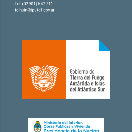
Tel: (02901) 542711
tolhuin@ipvtdf.gov.ar