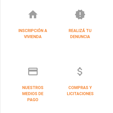
home
new_releases
INSCRIPCIÓN A
REALIZÁ TU
VIVIENDA
DENUNCIA
credit_card
attach_money
NUESTROS
COMPRAS Y
MEDIOS DE
LICITACIONES
PAGO