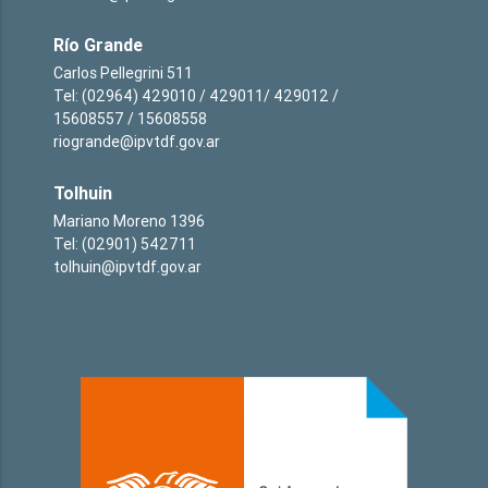
Río Grande
Carlos Pellegrini 511
Tel: (02964) 429010 / 429011/ 429012 /
15608557 / 15608558
riogrande@ipvtdf.gov.ar
Tolhuin
Mariano Moreno 1396
Tel: (02901) 542711
tolhuin@ipvtdf.gov.ar