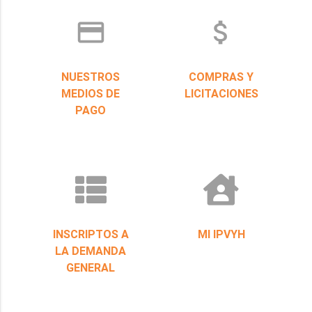
credit_card
attach_money
NUESTROS
COMPRAS Y
MEDIOS DE
LICITACIONES
PAGO
INSCRIPTOS A
MI IPVYH
LA DEMANDA
GENERAL