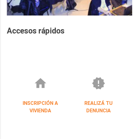
Accesos rápidos
home
new_releases
INSCRIPCIÓN A
REALIZÁ TU
VIVIENDA
DENUNCIA