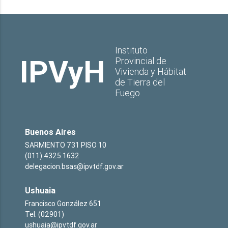
Instituto
IPVyH
Provincial de
Vivienda y Hábitat
de Tierra del
Fuego
Buenos Aires
SARMIENTO 731 PISO 10
(011) 4325 1632
delegacion.bsas@ipvtdf.gov.ar
Ushuaia
Francisco González 651
Tel: (02901)
ushuaia@ipvtdf.gov.ar