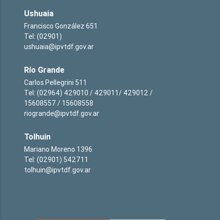
Ushuaia
Francisco González 651
Tel: (02901)
ushuaia@ipvtdf.gov.ar
Río Grande
Carlos Pellegrini 511
Tel: (02964) 429010 / 429011/ 429012 /
15608557 / 15608558
riogrande@ipvtdf.gov.ar
Tolhuin
Mariano Moreno 1396
Tel: (02901) 542711
tolhuin@ipvtdf.gov.ar