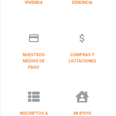
VIVIENDA
DENUNCIA
credit_card
attach_money
NUESTROS
COMPRAS Y
MEDIOS DE
LICITACIONES
PAGO
INSCRIPTOS A
MI IPVYH