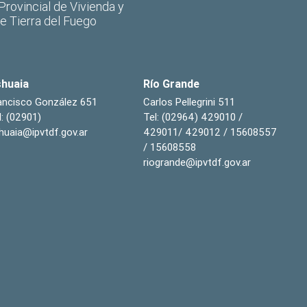
 Provincial de Vivienda y
de Tierra del Fuego
huaia
Río Grande
ancisco González 651
Carlos Pellegrini 511
l: (02901)
Tel: (02964) 429010 /
huaia@ipvtdf.gov.ar
429011/ 429012 / 15608557
/ 15608558
riogrande@ipvtdf.gov.ar