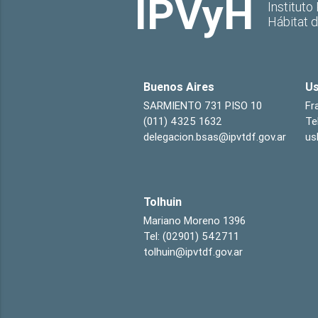
IPVyH
Instituto
Hábitat 
Buenos Aires
Us
SARMIENTO 731 PISO 10
Fr
(011) 4325 1632
Te
delegacion.bsas@ipvtdf.gov.ar
us
Tolhuin
Mariano Moreno 1396
Tel: (02901) 542711
tolhuin@ipvtdf.gov.ar