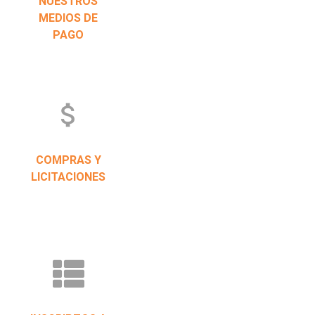
NUESTROS
MEDIOS DE
PAGO
attach_money
COMPRAS Y
LICITACIONES