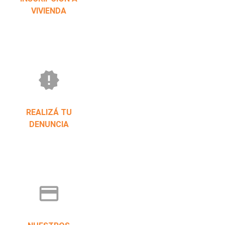
VIVIENDA
new_releases
REALIZÁ TU
DENUNCIA
credit_card