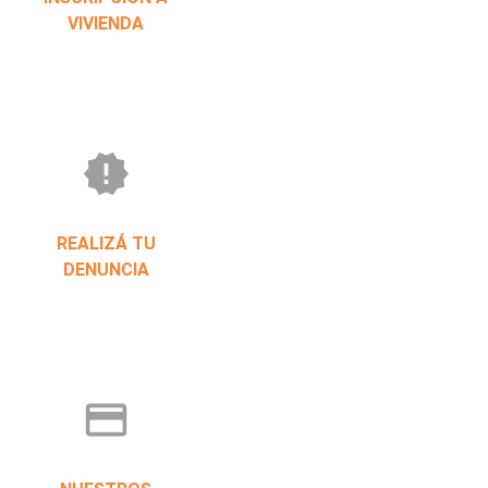
VIVIENDA
new_releases
REALIZÁ TU
DENUNCIA
credit_card