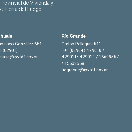
 Provincial de Vivienda y
de Tierra del Fuego
huaia
Río Grande
ancisco González 651
Carlos Pellegrini 511
l: (02901)
Tel: (02964) 429010 /
huaia@ipvtdf.gov.ar
429011/ 429012 / 15608557
/ 15608558
riogrande@ipvtdf.gov.ar