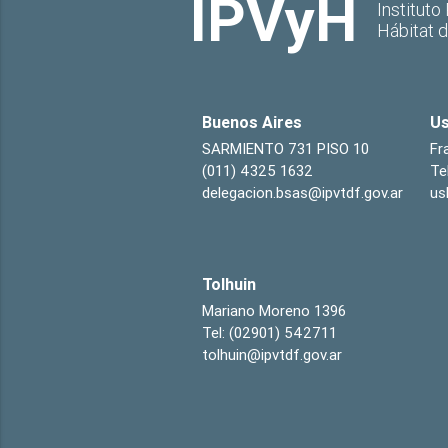
IPVyH
Instituto
Hábitat 
Buenos Aires
Us
SARMIENTO 731 PISO 10
Fr
(011) 4325 1632
Te
delegacion.bsas@ipvtdf.gov.ar
us
Tolhuin
Mariano Moreno 1396
Tel: (02901) 542711
tolhuin@ipvtdf.gov.ar