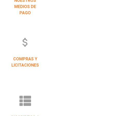
NUESTROS
MEDIOS DE
PAGO
attach_money
COMPRAS Y
LICITACIONES