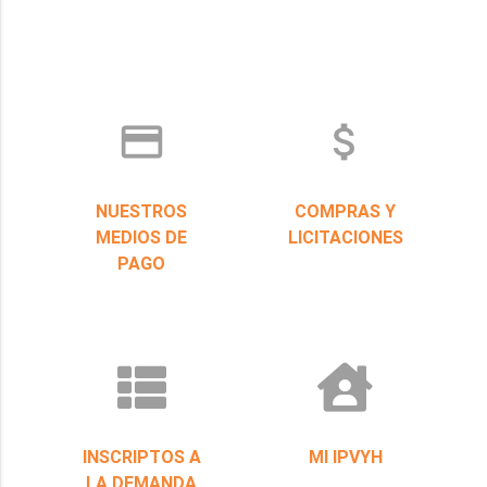
credit_card
attach_money
NUESTROS
COMPRAS Y
MEDIOS DE
LICITACIONES
PAGO
INSCRIPTOS A
MI IPVYH
LA DEMANDA