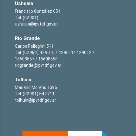
Ushuaia
Francisco González 651
Tel: (02901)
ushuaia@ipvtdf.gov.ar
Río Grande
Carlos Pellegrini 511
Tel: (02964) 429010 / 429011/ 429012 /
15608557 / 15608558
riogrande@ipvtdf.gov.ar
Tolhuin
Mariano Moreno 1396
Tel: (02901) 542711
tolhuin@ipvtdf.gov.ar