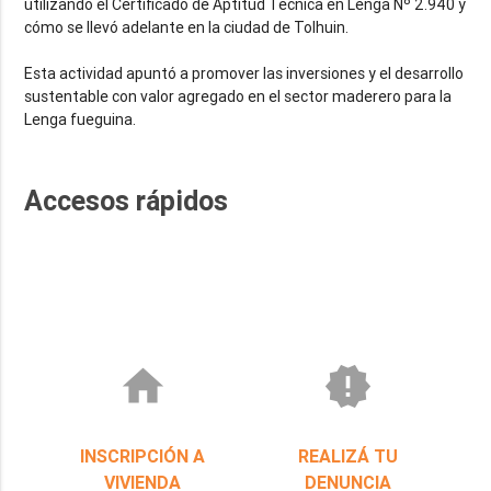
utilizando el Certificado de Aptitud Técnica en Lenga Nº 2.940 y
cómo se llevó adelante en la ciudad de Tolhuin.
Esta actividad apuntó a promover las inversiones y el desarrollo
sustentable con valor agregado en el sector maderero para la
Lenga fueguina.
Accesos rápidos
home
new_releases
INSCRIPCIÓN A
REALIZÁ TU
VIVIENDA
DENUNCIA