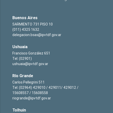
Buenos Aires
SARMIENTO 731 PISO 10
(011) 4325 1632
delegacion.bsas@ipvtdf.gov.ar
Ushuaia
Francisco González 651
Tel: (02901)
ushuaia@ipvtdf.gov.ar
Río Grande
Carlos Pellegrini 511
Tel: (02964) 429010 / 429011/ 429012 /
15608557 / 15608558
riogrande@ipvtdf.gov.ar
Tolhuin