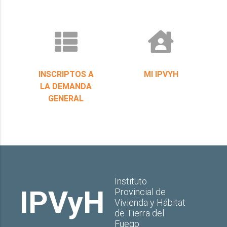
INSCRIPTOS A
MI IPVYH
LA DEMANDA
GENERAL
Instituto
IPVyH
Provincial de
Vivienda y Hábitat
de Tierra del
Fuego