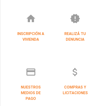
home
new_releases
INSCRIPCIÓN A
REALIZÁ TU
VIVIENDA
DENUNCIA
credit_card
attach_money
NUESTROS
COMPRAS Y
MEDIOS DE
LICITACIONES
PAGO