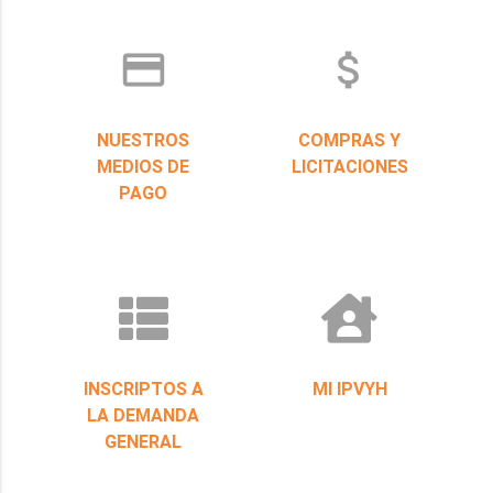
credit_card
attach_money
NUESTROS
COMPRAS Y
MEDIOS DE
LICITACIONES
PAGO
INSCRIPTOS A
MI IPVYH
LA DEMANDA
GENERAL