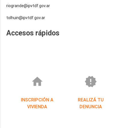
riogrande@ipvtdf.gov.ar
tolhuin@ipvtdf.gov.ar
Accesos rápidos
home
new_releases
INSCRIPCIÓN A
REALIZÁ TU
VIVIENDA
DENUNCIA