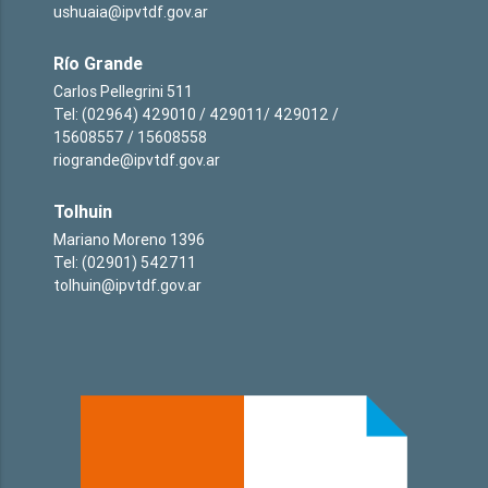
ushuaia@ipvtdf.gov.ar
Río Grande
Carlos Pellegrini 511
Tel: (02964) 429010 / 429011/ 429012 /
15608557 / 15608558
riogrande@ipvtdf.gov.ar
Tolhuin
Mariano Moreno 1396
Tel: (02901) 542711
tolhuin@ipvtdf.gov.ar