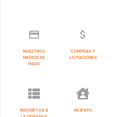
credit_card
attach_money
NUESTROS
COMPRAS Y
MEDIOS DE
LICITACIONES
PAGO
INSCRIPTOS A
MI IPVYH
LA DEMANDA