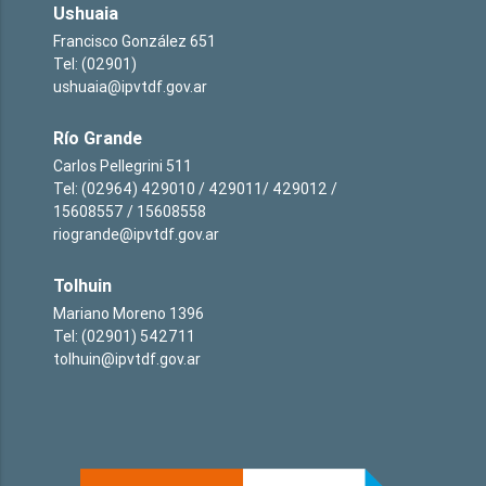
Ushuaia
Francisco González 651
Tel: (02901)
ushuaia@ipvtdf.gov.ar
Río Grande
Carlos Pellegrini 511
Tel: (02964) 429010 / 429011/ 429012 /
15608557 / 15608558
riogrande@ipvtdf.gov.ar
Tolhuin
Mariano Moreno 1396
Tel: (02901) 542711
tolhuin@ipvtdf.gov.ar