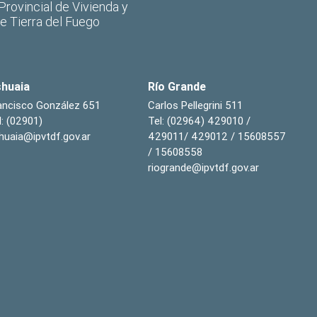
 Provincial de Vivienda y
de Tierra del Fuego
huaia
Río Grande
ancisco González 651
Carlos Pellegrini 511
l: (02901)
Tel: (02964) 429010 /
huaia@ipvtdf.gov.ar
429011/ 429012 / 15608557
/ 15608558
riogrande@ipvtdf.gov.ar