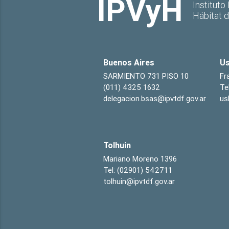
IPVyH
Instituto
Hábitat 
Buenos Aires
Us
SARMIENTO 731 PISO 10
Fr
(011) 4325 1632
Te
delegacion.bsas@ipvtdf.gov.ar
us
Tolhuin
Mariano Moreno 1396
Tel: (02901) 542711
tolhuin@ipvtdf.gov.ar