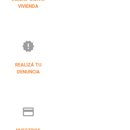
VIVIENDA
new_releases
REALIZÁ TU
DENUNCIA
credit_card