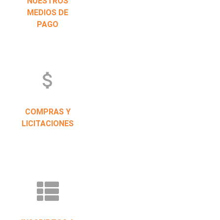
NUESTROS
MEDIOS DE
PAGO
attach_money
COMPRAS Y
LICITACIONES