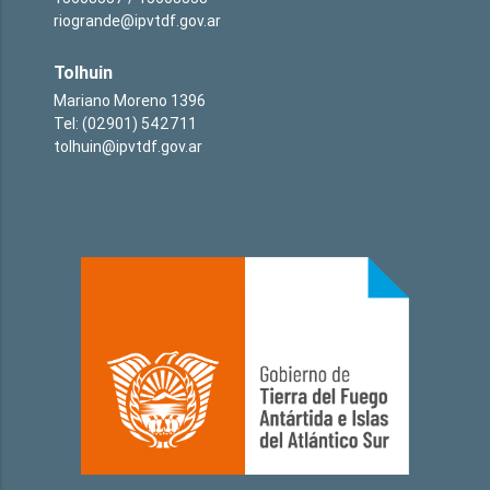
riogrande@ipvtdf.gov.ar
Tolhuin
Mariano Moreno 1396
Tel: (02901) 542711
tolhuin@ipvtdf.gov.ar