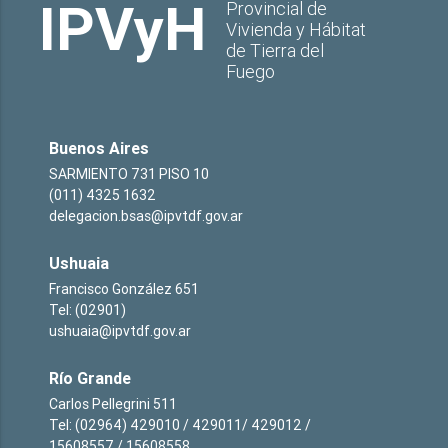
IPVyH
Provincial de
Vivienda y Hábitat
de Tierra del
Fuego
Buenos Aires
SARMIENTO 731 PISO 10
(011) 4325 1632
delegacion.bsas@ipvtdf.gov.ar
Ushuaia
Francisco González 651
Tel: (02901)
ushuaia@ipvtdf.gov.ar
Río Grande
Carlos Pellegrini 511
Tel: (02964) 429010 / 429011/ 429012 /
15608557 / 15608558