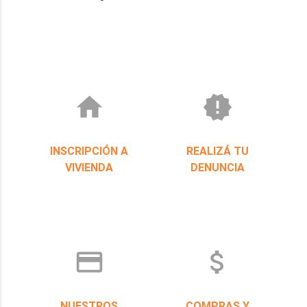
home
new_releases
INSCRIPCIÓN A
REALIZÁ TU
VIVIENDA
DENUNCIA
credit_card
attach_money
NUESTROS
COMPRAS Y