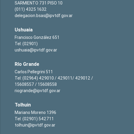
SARMIENTO 731 PISO 10
(011) 4325 1632
delegacion.bsas@ipvtdf.gov.ar
Ushuaia
Francisco González 651
Tel: (02901)
ushuaia@ipvtdf.gov.ar
Río Grande
Carlos Pellegrini 511
Tel: (02964) 429010 / 429011/ 429012 /
15608557 / 15608558
riogrande@ipvtdf.gov.ar
Tolhuin
Mariano Moreno 1396
Tel: (02901) 542711
tolhuin@ipvtdf.gov.ar