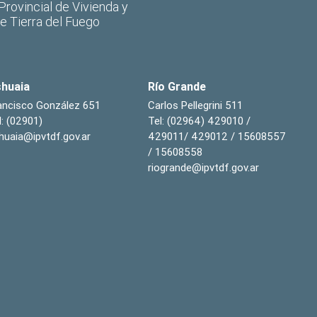
 Provincial de Vivienda y
de Tierra del Fuego
huaia
Río Grande
ancisco González 651
Carlos Pellegrini 511
l: (02901)
Tel: (02964) 429010 /
huaia@ipvtdf.gov.ar
429011/ 429012 / 15608557
/ 15608558
riogrande@ipvtdf.gov.ar