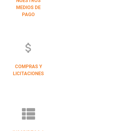
NUESTROS
MEDIOS DE
PAGO
attach_money
COMPRAS Y
LICITACIONES