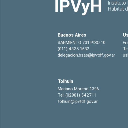
IPVyH
Instituto
Hábitat 
Buenos Aires
Us
SARMIENTO 731 PISO 10
Fr
(011) 4325 1632
Te
delegacion.bsas@ipvtdf.gov.ar
us
Tolhuin
Mariano Moreno 1396
Tel: (02901) 542711
tolhuin@ipvtdf.gov.ar