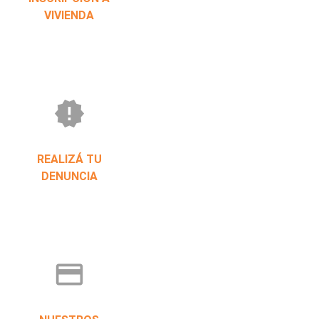
VIVIENDA
new_releases
REALIZÁ TU
DENUNCIA
credit_card