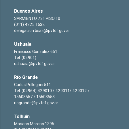
Buenos Aires
SARMIENTO 731 PISO 10
(011) 4325 1632
delegacion.bsas@ipvtdf.gov.ar
Ushuaia
Francisco González 651
Tel: (02901)
ushuaia@ipvtdf.gov.ar
Río Grande
Carlos Pellegrini 511
Tel: (02964) 429010 / 429011/ 429012 /
15608557 / 15608558
riogrande@ipvtdf.gov.ar
Tolhuin
Mariano Moreno 1396