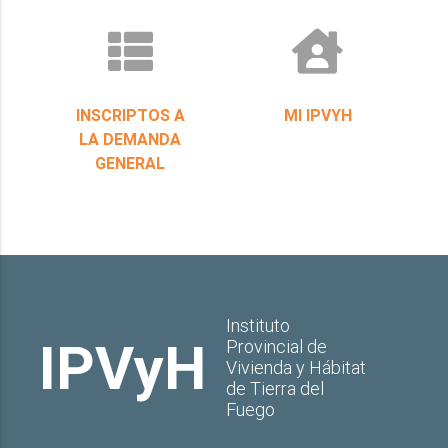
INSCRIPTOS A
MI IPVYH
LA DEMANDA
GENERAL
Instituto
IPVyH
Provincial de
Vivienda y Hábitat
de Tierra del
Fuego