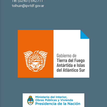
Tel: (02901) 542711
tolhuin@ipvtdf.gov.ar