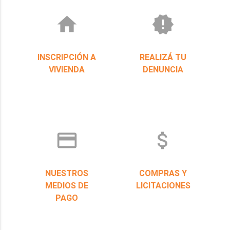
home
new_releases
INSCRIPCIÓN A
REALIZÁ TU
VIVIENDA
DENUNCIA
credit_card
attach_money
NUESTROS
COMPRAS Y
MEDIOS DE
LICITACIONES
PAGO