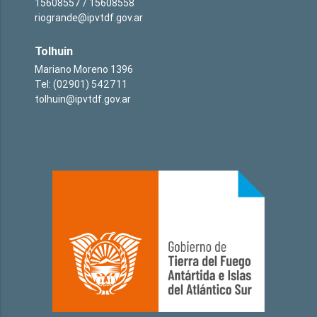
15608557 / 15608558
riogrande@ipvtdf.gov.ar
Tolhuin
Mariano Moreno 1396
Tel: (02901) 542711
tolhuin@ipvtdf.gov.ar