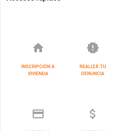
home
new_releases
INSCRIPCIÓN A
REALIZÁ TU
VIVIENDA
DENUNCIA
credit_card
attach_money