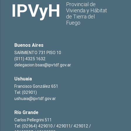
IPVyH
Provincial de
Vivienda y Hábitat
de Tierra del
Fuego
Buenos Aires
SARMIENTO 731 PISO 10
(011) 4325 1632
delegacion.bsas@ipvtdf.gov.ar
Ushuaia
Francisco González 651
Tel: (02901)
ushuaia@ipvtdf.gov.ar
Río Grande
Carlos Pellegrini 511
Tel: (02964) 429010 / 429011/ 429012 /