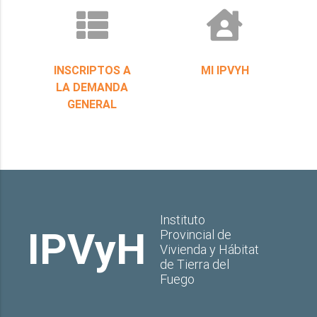
INSCRIPTOS A
MI IPVYH
LA DEMANDA
GENERAL
Instituto
IPVyH
Provincial de
Vivienda y Hábitat
de Tierra del
Fuego