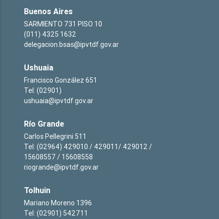
Buenos Aires
SARMIENTO 731 PISO 10
(011) 4325 1632
delegacion.bsas@ipvtdf.gov.ar
Ushuaia
Francisco González 651
Tel: (02901)
ushuaia@ipvtdf.gov.ar
Río Grande
Carlos Pellegrini 511
Tel: (02964) 429010 / 429011/ 429012 /
15608557 / 15608558
riogrande@ipvtdf.gov.ar
Tolhuin
Mariano Moreno 1396
Tel: (02901) 542711