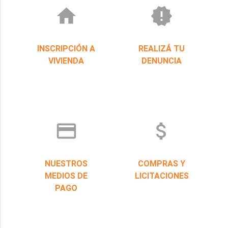
home
new_releases
INSCRIPCIÓN A
REALIZÁ TU
VIVIENDA
DENUNCIA
credit_card
attach_money
NUESTROS
COMPRAS Y
MEDIOS DE
LICITACIONES
PAGO