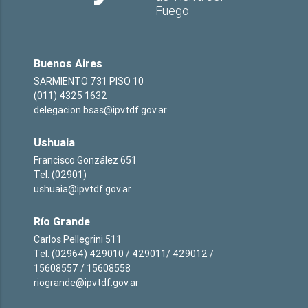
Fuego
Buenos Aires
SARMIENTO 731 PISO 10
(011) 4325 1632
delegacion.bsas@ipvtdf.gov.ar
Ushuaia
Francisco González 651
Tel: (02901)
ushuaia@ipvtdf.gov.ar
Río Grande
Carlos Pellegrini 511
Tel: (02964) 429010 / 429011/ 429012 /
15608557 / 15608558
riogrande@ipvtdf.gov.ar