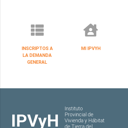
INSCRIPTOS A
MI IPVYH
LA DEMANDA
GENERAL
Instituto
IPVyH
Provincial de
Vivienda y Hábitat
de Tierra del