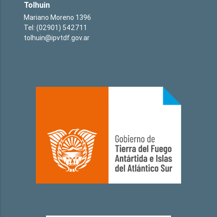
Tolhuin
Mariano Moreno 1396
Tel: (02901) 542711
tolhuin@ipvtdf.gov.ar