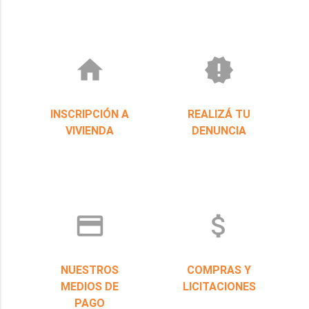
home
new_releases
INSCRIPCIÓN A
REALIZÁ TU
VIVIENDA
DENUNCIA
credit_card
attach_money
NUESTROS
COMPRAS Y
MEDIOS DE
LICITACIONES
PAGO