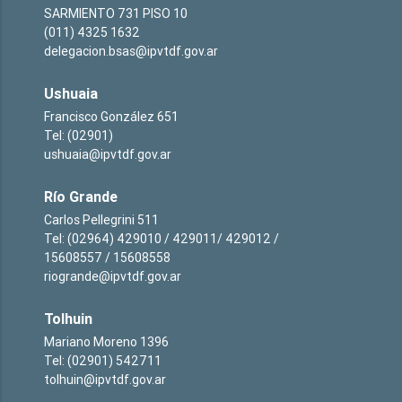
SARMIENTO 731 PISO 10
(011) 4325 1632
delegacion.bsas@ipvtdf.gov.ar
Ushuaia
Francisco González 651
Tel: (02901)
ushuaia@ipvtdf.gov.ar
Río Grande
Carlos Pellegrini 511
Tel: (02964) 429010 / 429011/ 429012 /
15608557 / 15608558
riogrande@ipvtdf.gov.ar
Tolhuin
Mariano Moreno 1396
Tel: (02901) 542711
tolhuin@ipvtdf.gov.ar