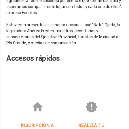
agradecer a toda la sociedad por ese taxi que toman día a día y
esperamos compartir este lugar con todos y cada uno de ellos",
expresó Fuentes.
Estuvieron presentes el senador nacional José "Nato" Ojeda, la
legisladora Andrea Freites, ministros, secretarios y
subsecretarios del Ejecutivo Provincial, taxistas de la ciudad de
Río Grande, y medios de comunicación.
Accesos rápidos
home
new_releases
INSCRIPCIÓN A
REALIZÁ TU