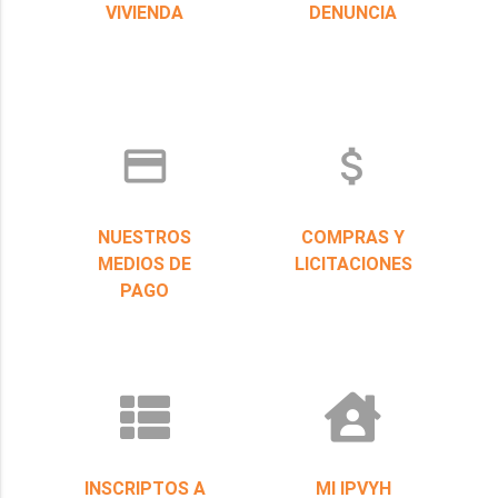
VIVIENDA
DENUNCIA
credit_card
attach_money
NUESTROS
COMPRAS Y
MEDIOS DE
LICITACIONES
PAGO
INSCRIPTOS A
MI IPVYH