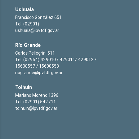
Ushuaia
Francisco González 651
Tel: (02901)
ushuaia@ipvtdf.gov.ar
Río Grande
Carlos Pellegrini 511
Tel: (02964) 429010 / 429011/ 429012 /
15608557 / 15608558
riogrande@ipvtdf.gov.ar
Tolhuin
Mariano Moreno 1396
Tel: (02901) 542711
tolhuin@ipvtdf.gov.ar