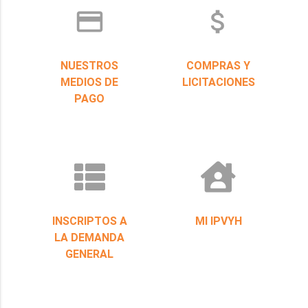
credit_card
attach_money
NUESTROS
COMPRAS Y
MEDIOS DE
LICITACIONES
PAGO
INSCRIPTOS A
MI IPVYH
LA DEMANDA
GENERAL