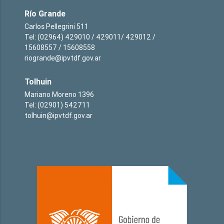
Río Grande
Carlos Pellegrini 511
Tel: (02964) 429010 / 429011/ 429012 /
15608557 / 15608558
riogrande@ipvtdf.gov.ar
Tolhuin
Mariano Moreno 1396
Tel: (02901) 542711
tolhuin@ipvtdf.gov.ar