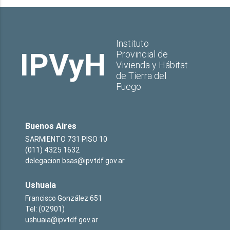
Instituto
IPVyH
Provincial de
Vivienda y Hábitat
de Tierra del
Fuego
Buenos Aires
SARMIENTO 731 PISO 10
(011) 4325 1632
delegacion.bsas@ipvtdf.gov.ar
Ushuaia
Francisco González 651
Tel: (02901)
ushuaia@ipvtdf.gov.ar