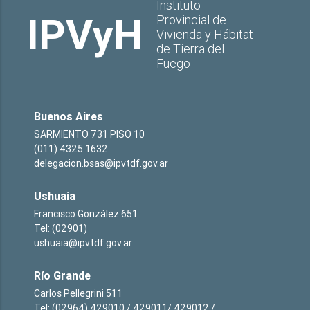
Instituto
IPVyH
Provincial de
Vivienda y Hábitat
de Tierra del
Fuego
Buenos Aires
SARMIENTO 731 PISO 10
(011) 4325 1632
delegacion.bsas@ipvtdf.gov.ar
Ushuaia
Francisco González 651
Tel: (02901)
ushuaia@ipvtdf.gov.ar
Río Grande
Carlos Pellegrini 511
Tel: (02964) 429010 / 429011/ 429012 /