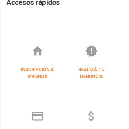
Accesos rápidos
home
new_releases
INSCRIPCIÓN A
REALIZÁ TU
VIVIENDA
DENUNCIA
credit_card
attach_money