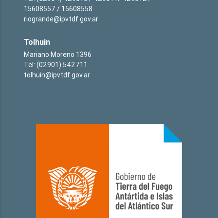
15608557 / 15608558
riogrande@ipvtdf.gov.ar
Tolhuin
Mariano Moreno 1396
Tel: (02901) 542711
tolhuin@ipvtdf.gov.ar