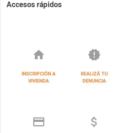
Accesos rápidos
home
new_releases
INSCRIPCIÓN A
REALIZÁ TU
VIVIENDA
DENUNCIA
credit_card
attach_money