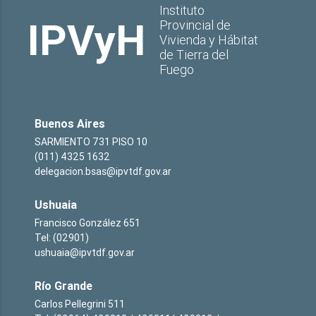
Instituto
IPVyH
Provincial de
Vivienda y Hábitat
de Tierra del
Fuego
Buenos Aires
SARMIENTO 731 PISO 10
(011) 4325 1632
delegacion.bsas@ipvtdf.gov.ar
Ushuaia
Francisco González 651
Tel: (02901)
ushuaia@ipvtdf.gov.ar
Río Grande
Carlos Pellegrini 511