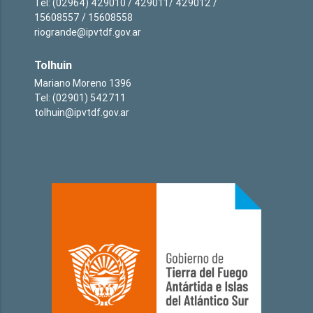
Tel: (02964) 429010 / 429011/ 429012 /
15608557 / 15608558
riogrande@ipvtdf.gov.ar
Tolhuin
Mariano Moreno 1396
Tel: (02901) 542711
tolhuin@ipvtdf.gov.ar