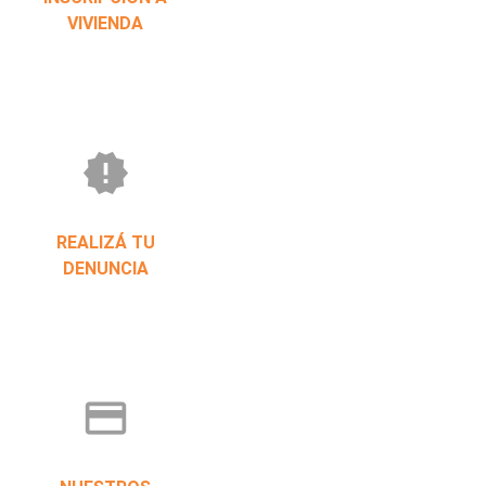
VIVIENDA
new_releases
REALIZÁ TU
DENUNCIA
credit_card