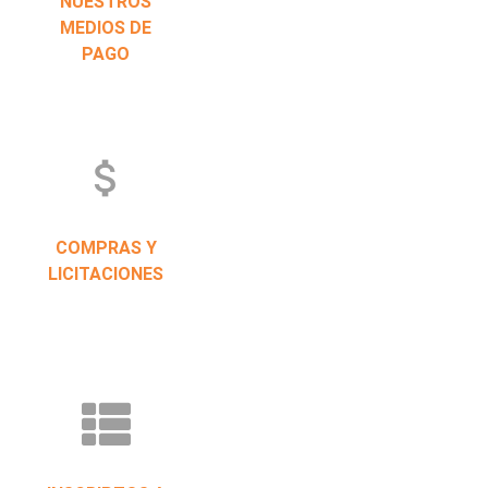
NUESTROS
MEDIOS DE
PAGO
attach_money
COMPRAS Y
LICITACIONES