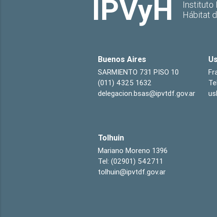
IPVyH
Instituto
Hábitat 
Buenos Aires
Us
SARMIENTO 731 PISO 10
Fr
(011) 4325 1632
Te
delegacion.bsas@ipvtdf.gov.ar
us
Tolhuin
Mariano Moreno 1396
Tel: (02901) 542711
tolhuin@ipvtdf.gov.ar