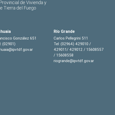
 Provincial de Vivienda y
de Tierra del Fuego
huaia
Río Grande
ancisco González 651
Carlos Pellegrini 511
l: (02901)
Tel: (02964) 429010 /
huaia@ipvtdf.gov.ar
429011/ 429012 / 15608557
/ 15608558
riogrande@ipvtdf.gov.ar