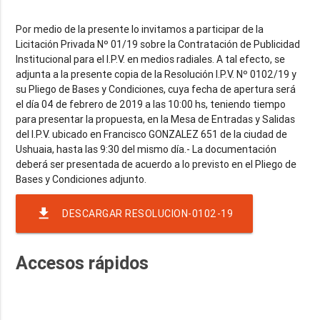
Por medio de la presente lo invitamos a participar de la
Licitación Privada Nº 01/19 sobre la Contratación de Publicidad
Institucional para el I.P.V. en medios radiales. A tal efecto, se
adjunta a la presente copia de la Resolución I.P.V. Nº 0102/19 y
su Pliego de Bases y Condiciones, cuya fecha de apertura será
el día 04 de febrero de 2019 a las 10:00 hs, teniendo tiempo
para presentar la propuesta, en la Mesa de Entradas y Salidas
del I.P.V. ubicado en Francisco GONZALEZ 651 de la ciudad de
Ushuaia, hasta las 9:30 del mismo día.- La documentación
deberá ser presentada de acuerdo a lo previsto en el Pliego de
file_download
DESCARGAR RESOLUCION-0102-19
Accesos rápidos