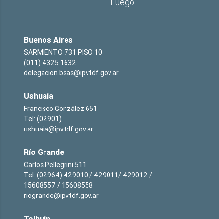
Fuego
Buenos Aires
SARMIENTO 731 PISO 10
(011) 4325 1632
delegacion.bsas@ipvtdf.gov.ar
Ushuaia
Francisco González 651
Tel: (02901)
ushuaia@ipvtdf.gov.ar
Río Grande
Carlos Pellegrini 511
Tel: (02964) 429010 / 429011/ 429012 /
15608557 / 15608558
riogrande@ipvtdf.gov.ar
Tolhuin