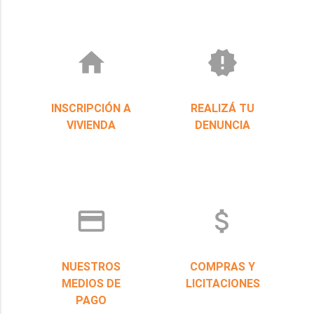
home
new_releases
INSCRIPCIÓN A
REALIZÁ TU
VIVIENDA
DENUNCIA
credit_card
attach_money
NUESTROS
COMPRAS Y
MEDIOS DE
LICITACIONES
PAGO