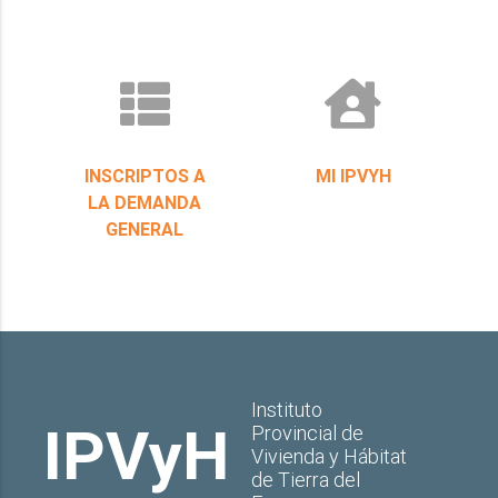
INSCRIPTOS A
MI IPVYH
LA DEMANDA
GENERAL
Instituto
IPVyH
Provincial de
Vivienda y Hábitat
de Tierra del