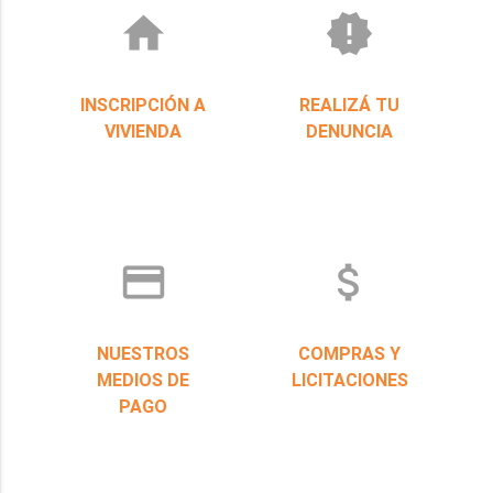
home
new_releases
INSCRIPCIÓN A
REALIZÁ TU
VIVIENDA
DENUNCIA
credit_card
attach_money
NUESTROS
COMPRAS Y
MEDIOS DE
LICITACIONES
PAGO