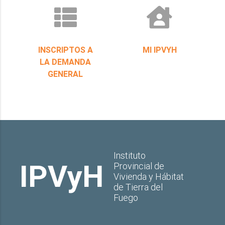
INSCRIPTOS A
MI IPVYH
LA DEMANDA
GENERAL
Instituto
IPVyH
Provincial de
Vivienda y Hábitat
de Tierra del
Fuego