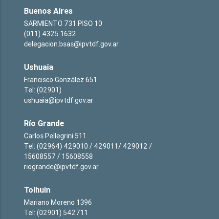
Buenos Aires
SARMIENTO 731 PISO 10
(011) 4325 1632
delegacion.bsas@ipvtdf.gov.ar
Ushuaia
Francisco González 651
Tel: (02901)
ushuaia@ipvtdf.gov.ar
Río Grande
Carlos Pellegrini 511
Tel: (02964) 429010 / 429011/ 429012 /
15608557 / 15608558
riogrande@ipvtdf.gov.ar
Tolhuin
Mariano Moreno 1396
Tel: (02901) 542711