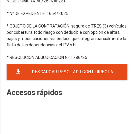
N° DE COMPRA: 60/25 (RAF23)
* N° DE EXPEDIENTE: 1654/2025
* OBJETO DE LA CONTRATACIÓN: seguro de TRES (3) vehículos
por cobertura todo riesgo con deducible con opción de altas,
bajas y modificaciones vía endoso que integran parcialmente la
flota de las dependencias del IPV y H.
file_download
DESCARGAR RESOL ADJ CONT DIRECTA
NACION SEG-3VH - TR
Accesos rápidos