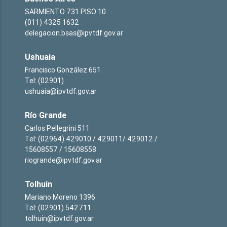
SARMIENTO 731 PISO 10
(011) 4325 1632
delegacion.bsas@ipvtdf.gov.ar
Ushuaia
Francisco González 651
Tel: (02901)
ushuaia@ipvtdf.gov.ar
Río Grande
Carlos Pellegrini 511
Tel: (02964) 429010 / 429011/ 429012 /
15608557 / 15608558
riogrande@ipvtdf.gov.ar
Tolhuin
Mariano Moreno 1396
Tel: (02901) 542711
tolhuin@ipvtdf.gov.ar