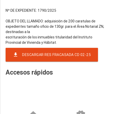
Nº DE EXPEDIENTE: 1790/2025
OBJETO DEL LLAMADO: adquisición de 200 caratulas de
expedientes tamaño oficio de 130gr. para el Área Notarial ZN,
destinadas a la
escrituración de los inmuebles titularidad del Instituto
file_download
DESCARGAR RES FRACASADA CD 02-25
Accesos rápidos