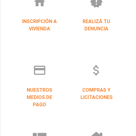
home
new_releases
INSCRIPCIÓN A
REALIZÁ TU
VIVIENDA
DENUNCIA
credit_card
attach_money
NUESTROS
COMPRAS Y
MEDIOS DE
LICITACIONES
PAGO