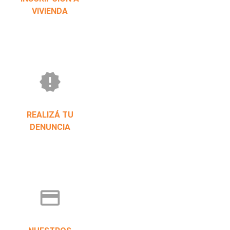
VIVIENDA
new_releases
REALIZÁ TU
DENUNCIA
credit_card