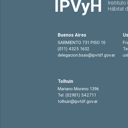
IPVyH
Instituto
Hábitat 
Buenos Aires
Us
SARMIENTO 731 PISO 10
Fr
(011) 4325 1632
Te
delegacion.bsas@ipvtdf.gov.ar
us
Tolhuin
Mariano Moreno 1396
Tel: (02901) 542711
tolhuin@ipvtdf.gov.ar