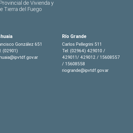
 Provincial de Vivienda y
de Tierra del Fuego
huaia
Río Grande
ancisco González 651
Carlos Pellegrini 511
l: (02901)
Tel: (02964) 429010 /
huaia@ipvtdf.gov.ar
429011/ 429012 / 15608557
/ 15608558
riogrande@ipvtdf.gov.ar