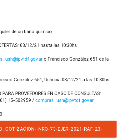
iler de un baño químico
ERTAS: 03/12/21 hasta las 10:30hs
s_ush@ipvtdf.gov.ar
o Francisco González 651 de la
isco González 651, Ushuaia 03/12/21 a las 10:30hs
O PARA PROVEEDORES EN CASO DE CONSULTAS:
901) 15-502959 /
compras_ush@ipvtdf.gov.ar
D_COTIZACION--NRO-73-EJER-2021-RAF-23-