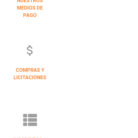
NUESTROS
MEDIOS DE
PAGO
attach_money
COMPRAS Y
LICITACIONES