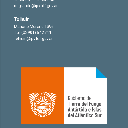
riogrande@ipvtdf.gov.ar
Tolhuin
Mariano Moreno 1396
Tel: (02901) 542711
tolhuin@ipvtdf.gov.ar