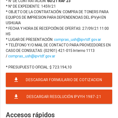
* N° DE CONTRATACIÓN:
60/21 RAF 23
* N° DE EXPEDIENTE: 1459/21
* OBJETO DE LA CONTRATACIÓN: COMPRA DE TONERS PARA
EQUIPOS DE IMPRESION PARA DEPENDENCIAS DEL IPVyH EN
USHUAIA
* FECHA Y HORA DE RECEPCIÓN DE OFERTAS: 27/09/21 11:00
HS
* LUGAR DE PRESENTACIÓN:
compras_ush@ipvtdf.gov.ar
* TELÉFONO Y/O MAIL DE CONTACTO PARA PROVEEDORES EN
CASO DE CONSULTAS: (02901) 421-015 Interno 1113
/
compras_ush@ipvtdf.gov.ar
file_download
DESCARGAR FORMULARIO DE COTIZACION
60-21
file_download
DESCARGAR RESOLUCIÓN IPVYH 1987-21
TONERS
Accesos rápidos