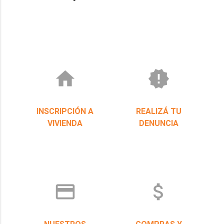
home
new_releases
INSCRIPCIÓN A
REALIZÁ TU
VIVIENDA
DENUNCIA
credit_card
attach_money
NUESTROS
COMPRAS Y