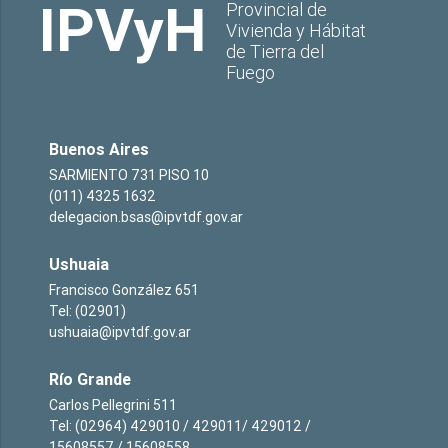
IPVyH
Provincial de
Vivienda y Hábitat
de Tierra del
Fuego
Buenos Aires
SARMIENTO 731 PISO 10
(011) 4325 1632
delegacion.bsas@ipvtdf.gov.ar
Ushuaia
Francisco González 651
Tel: (02901)
ushuaia@ipvtdf.gov.ar
Río Grande
Carlos Pellegrini 511
Tel: (02964) 429010 / 429011/ 429012 /
15608557 / 15608558