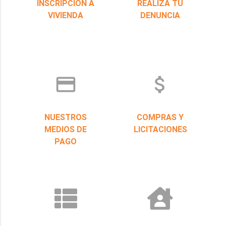
INSCRIPCIÓN A
REALIZÁ TU
VIVIENDA
DENUNCIA
credit_card
attach_money
NUESTROS
COMPRAS Y
MEDIOS DE
LICITACIONES
PAGO