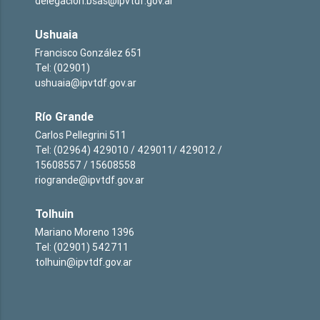
delegacion.bsas@ipvtdf.gov.ar
Ushuaia
Francisco González 651
Tel: (02901)
ushuaia@ipvtdf.gov.ar
Río Grande
Carlos Pellegrini 511
Tel: (02964) 429010 / 429011/ 429012 /
15608557 / 15608558
riogrande@ipvtdf.gov.ar
Tolhuin
Mariano Moreno 1396
Tel: (02901) 542711
tolhuin@ipvtdf.gov.ar