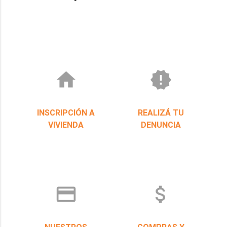
home
new_releases
INSCRIPCIÓN A
REALIZÁ TU
VIVIENDA
DENUNCIA
credit_card
attach_money
NUESTROS
COMPRAS Y