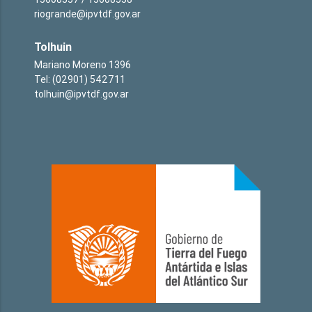
riogrande@ipvtdf.gov.ar
Tolhuin
Mariano Moreno 1396
Tel: (02901) 542711
tolhuin@ipvtdf.gov.ar