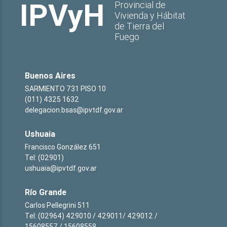
IPVyH
Provincial de
Vivienda y Hábitat
de Tierra del
Fuego
Buenos Aires
SARMIENTO 731 PISO 10
(011) 4325 1632
delegacion.bsas@ipvtdf.gov.ar
Ushuaia
Francisco González 651
Tel: (02901)
ushuaia@ipvtdf.gov.ar
Río Grande
Carlos Pellegrini 511
Tel: (02964) 429010 / 429011/ 429012 /
15608557 / 15608558