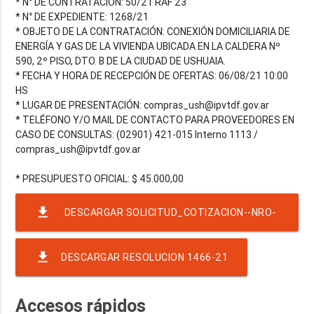
* N° DE CONTRATACIÓN: 50/21 RAF 23
* N° DE EXPEDIENTE: 1268/21
* OBJETO DE LA CONTRATACIÓN: CONEXIÓN DOMICILIARIA DE
ENERGÍA Y GAS DE LA VIVIENDA UBICADA EN LA CALDERA Nº
590, 2º PISO, DTO. B DE LA CIUDAD DE USHUAIA.
* FECHA Y HORA DE RECEPCIÓN DE OFERTAS: 06/08/21 10:00
HS
* LUGAR DE PRESENTACIÓN: compras_ush@ipvtdf.gov.ar
* TELÉFONO Y/O MAIL DE CONTACTO PARA PROVEEDORES EN
CASO DE CONSULTAS: (02901) 421-015 Interno 1113 /
compras_ush@ipvtdf.gov.ar
file_download
DESCARGAR SOLICITUD_COTIZACION--NRO-
50-EJER-2021-RAF-23-RND-780
file_download
DESCARGAR RESOLUCION 1466-21
Accesos rápidos