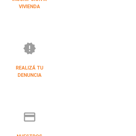
VIVIENDA
new_releases
REALIZÁ TU
DENUNCIA
credit_card