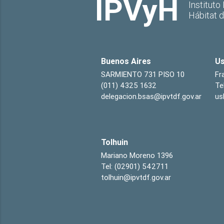
IPVyH
Instituto
Hábitat 
Buenos Aires
Us
SARMIENTO 731 PISO 10
Fr
(011) 4325 1632
Te
delegacion.bsas@ipvtdf.gov.ar
us
Tolhuin
Mariano Moreno 1396
Tel: (02901) 542711
tolhuin@ipvtdf.gov.ar