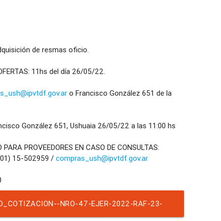
isición de resmas oficio.
ERTAS: 11hs del día 26/05/22.
s_ush@ipvtdf.gov.ar
o Francisco González 651 de la
isco González 651, Ushuaia 26/05/22 a las 11:00 hs
O PARA PROVEEDORES EN CASO DE CONSULTAS:
901) 15-502959 /
compras_ush@ipvtdf.gov.ar
D_COTIZACION--NRO-47-EJER-2022-RAF-23-