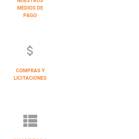
NUESTROS
MEDIOS DE
PAGO
attach_money
COMPRAS Y
LICITACIONES