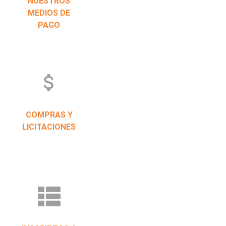
NUESTROS
MEDIOS DE
PAGO
attach_money
COMPRAS Y
LICITACIONES