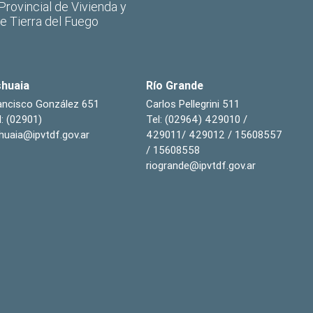
 Provincial de Vivienda y
de Tierra del Fuego
huaia
Río Grande
ancisco González 651
Carlos Pellegrini 511
l: (02901)
Tel: (02964) 429010 /
huaia@ipvtdf.gov.ar
429011/ 429012 / 15608557
/ 15608558
riogrande@ipvtdf.gov.ar