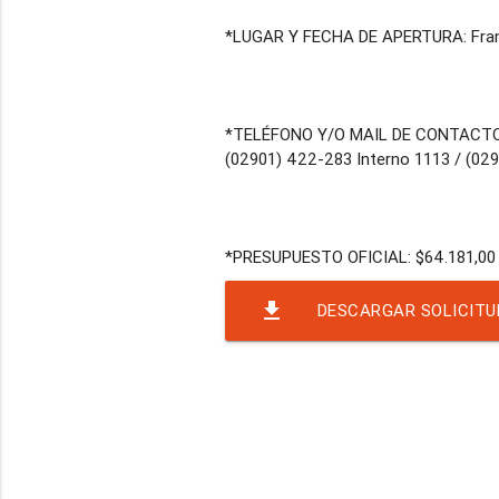
*LUGAR Y FECHA DE APERTURA: Franc
*TELÉFONO Y/O MAIL DE CONTACT
(02901) 422-283 Interno 1113 / (02
file_download
DESCARGAR SOLICITU