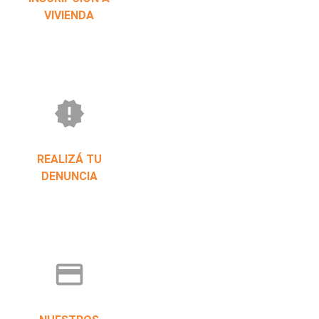
VIVIENDA
new_releases
REALIZÁ TU
DENUNCIA
credit_card