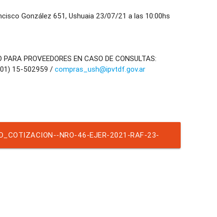
isco González 651, Ushuaia 23/07/21 a las 10:00hs
O PARA PROVEEDORES EN CASO DE CONSULTAS:
901) 15-502959 /
compras_ush@ipvtdf.gov.ar
D_COTIZACION--NRO-46-EJER-2021-RAF-23-
RND-526