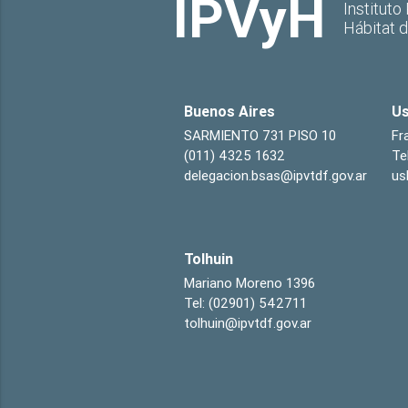
IPVyH
Instituto
Hábitat 
Buenos Aires
Us
SARMIENTO 731 PISO 10
Fr
(011) 4325 1632
Te
delegacion.bsas@ipvtdf.gov.ar
us
Tolhuin
Mariano Moreno 1396
Tel: (02901) 542711
tolhuin@ipvtdf.gov.ar