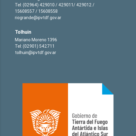
Tel: (02964) 429010 / 429011/ 429012 /
15608557 / 15608558
riogrande@ipvtdf.gov.ar
Tolhuin
Mariano Moreno 1396
Tel: (02901) 542711
tolhuin@ipvtdf.gov.ar