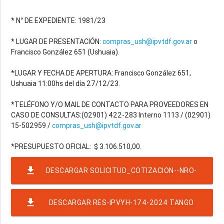
* N° DE EXPEDIENTE: 1981/23
* LUGAR DE PRESENTACIÓN:
compras_ush@ipvtdf.gov.ar
o
Francisco González 651 (Ushuaia).
*LUGAR Y FECHA DE APERTURA: Francisco González 651,
Ushuaia 11:00hs del día 27/12/23.
*TELÉFONO Y/O MAIL DE CONTACTO PARA PROVEEDORES EN
CASO DE CONSULTAS:(02901) 422-283 Interno 1113 / (02901)
15-502959 /
compras_ush@ipvtdf.gov.ar
file_download
DESCARGAR SOLICITUD_COTIZACION--NRO-
41-EJER-2023-RAF-23-RND-5309 ADQUISICION
file_download
DESCARGAR RES-IPVYH-174-2024 TANGO