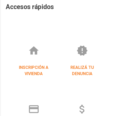
TANGO GESTION ACTUALIZADO
GESTIÓN 2 LLAMADO
Accesos rápidos
home
new_releases
INSCRIPCIÓN A
REALIZÁ TU
VIVIENDA
DENUNCIA
credit_card
attach_money