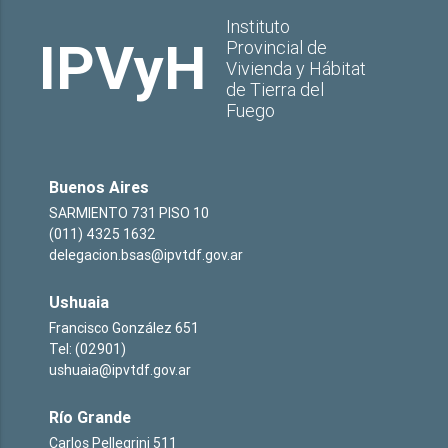
Instituto
IPVyH
Provincial de
Vivienda y Hábitat
de Tierra del
Fuego
Buenos Aires
SARMIENTO 731 PISO 10
(011) 4325 1632
delegacion.bsas@ipvtdf.gov.ar
Ushuaia
Francisco González 651
Tel: (02901)
ushuaia@ipvtdf.gov.ar
Río Grande
Carlos Pellegrini 511