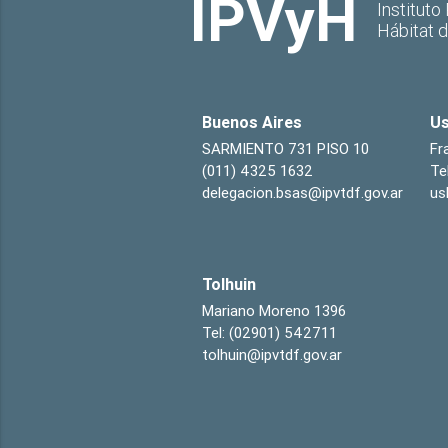
IPVyH
Instituto
Hábitat 
Buenos Aires
Us
SARMIENTO 731 PISO 10
Fr
(011) 4325 1632
Te
delegacion.bsas@ipvtdf.gov.ar
us
Tolhuin
Mariano Moreno 1396
Tel: (02901) 542711
tolhuin@ipvtdf.gov.ar