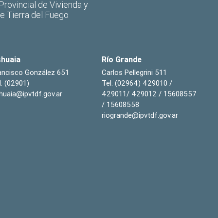
 Provincial de Vivienda y
de Tierra del Fuego
huaia
Río Grande
ancisco González 651
Carlos Pellegrini 511
l: (02901)
Tel: (02964) 429010 /
huaia@ipvtdf.gov.ar
429011/ 429012 / 15608557
/ 15608558
riogrande@ipvtdf.gov.ar