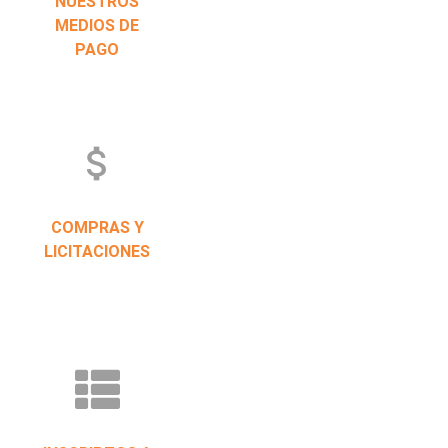
NUESTROS
MEDIOS DE
PAGO
attach_money
COMPRAS Y
LICITACIONES