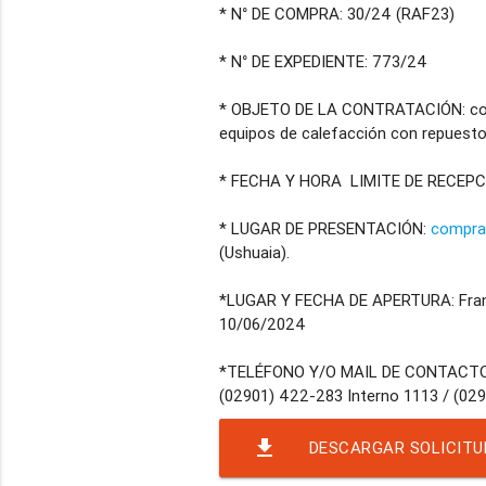
* N° DE COMPRA: 30/24 (RAF23)
* N° DE EXPEDIENTE: 773/24
* OBJETO DE LA CONTRATACIÓN: cont
equipos de calefacción con repuestos
* FECHA Y HORA LIMITE DE RECEPCIÓ
* LUGAR DE PRESENTACIÓN:
compra
(Ushuaia).
*LUGAR Y FECHA DE APERTURA: Franci
10/06/2024
*TELÉFONO Y/O MAIL DE CONTACT
(02901) 422-283 Interno 1113 / (02
file_download
DESCARGAR SOLICITU