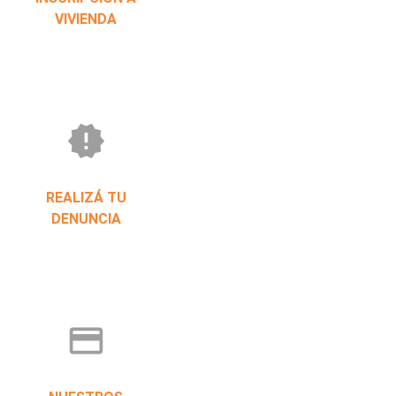
VIVIENDA
new_releases
REALIZÁ TU
DENUNCIA
credit_card