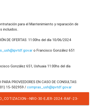
ratación para el Mantenimiento y reparación de
 incluidos..
N DE OFERTAS: 11:00hs del día 10/06/2024
s_ush@ipvtdf.gov.ar
o Francisco González 651
sco González 651, Ushuaia 11:00hs del día
O PARA PROVEEDORES EN CASO DE CONSULTAS:
901) 15-502959 /
compras_ush@ipvtdf.gov.ar
D_COTIZACION--NRO-30-EJER-2024-RAF-23-