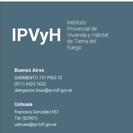
Instituto
IPVyH
Provincial de
Vivienda y Hábitat
de Tierra del
Fuego
Buenos Aires
SARMIENTO 731 PISO 10
(011) 4325 1632
delegacion.bsas@ipvtdf.gov.ar
Ushuaia
Francisco González 651
Tel: (02901)
ushuaia@ipvtdf.gov.ar