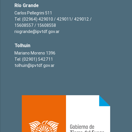
Río Grande
Carlos Pellegrini 511
Tel: (02964) 429010 / 429011/ 429012 /
15608557 / 15608558
riogrande@ipvtdf.gov.ar
Tolhuin
Mariano Moreno 1396
Tel: (02901) 542711
tolhuin@ipvtdf.gov.ar