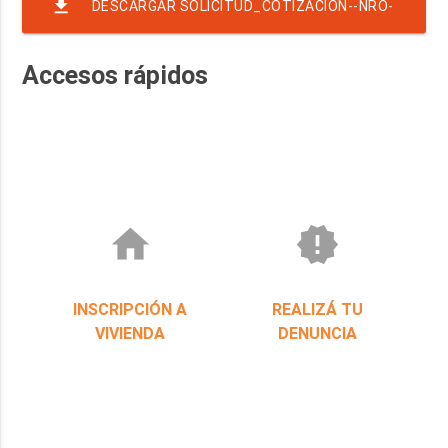
file_download
DESCARGAR SOLICITUD_COTIZACION--NRO-
28-EJER-2022-RAF-23-TEMP-2554
Accesos rápidos
home
new_releases
INSCRIPCIÓN A
REALIZÁ TU
VIVIENDA
DENUNCIA