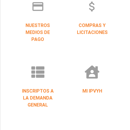
credit_card
attach_money
NUESTROS
COMPRAS Y
MEDIOS DE
LICITACIONES
PAGO
INSCRIPTOS A
MI IPVYH
LA DEMANDA
GENERAL