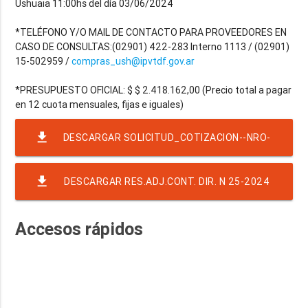
Ushuaia 11:00hs del día 03/06/2024
*TELÉFONO Y/O MAIL DE CONTACTO PARA PROVEEDORES EN
CASO DE CONSULTAS:(02901) 422-283 Interno 1113 / (02901)
15-502959 /
compras_ush@ipvtdf.gov.ar
*PRESUPUESTO OFICIAL: $ $ 2.418.162,00 (Precio total a pagar
file_download
DESCARGAR SOLICITUD_COTIZACION--NRO-
24-5 AUTOS SEGURO AUTORMOTOR FIRMADO
file_download
DESCARGAR RES.ADJ.CONT. DIR. N 25-2024
SEGURO 5 VEHICULOS
Accesos rápidos