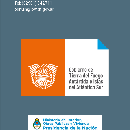
Tel: (02901) 542711
tolhuin@ipvtdf.gov.ar