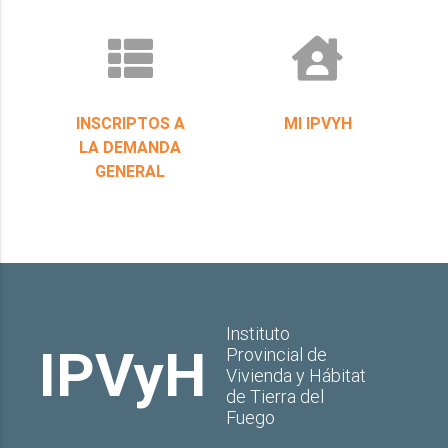
INSCRIPTOS A
MI IPVYH
LA DEMANDA
GENERAL
Instituto
IPVyH
Provincial de
Vivienda y Hábitat
de Tierra del
Fuego