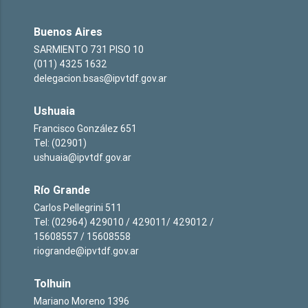
Buenos Aires
SARMIENTO 731 PISO 10
(011) 4325 1632
delegacion.bsas@ipvtdf.gov.ar
Ushuaia
Francisco González 651
Tel: (02901)
ushuaia@ipvtdf.gov.ar
Río Grande
Carlos Pellegrini 511
Tel: (02964) 429010 / 429011/ 429012 /
15608557 / 15608558
riogrande@ipvtdf.gov.ar
Tolhuin
Mariano Moreno 1396