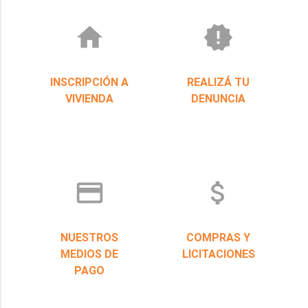
home
new_releases
INSCRIPCIÓN A
REALIZÁ TU
VIVIENDA
DENUNCIA
credit_card
attach_money
NUESTROS
COMPRAS Y
MEDIOS DE
LICITACIONES
PAGO