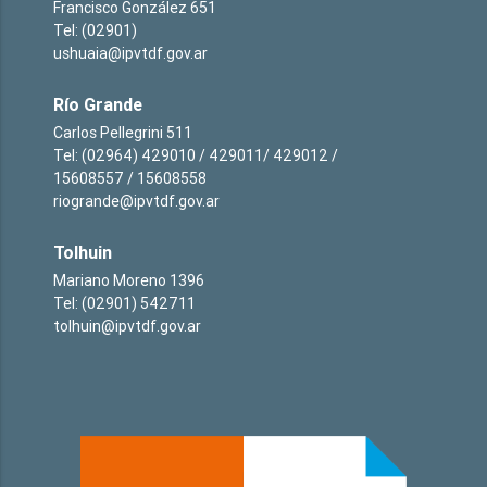
Francisco González 651
Tel: (02901)
ushuaia@ipvtdf.gov.ar
Río Grande
Carlos Pellegrini 511
Tel: (02964) 429010 / 429011/ 429012 /
15608557 / 15608558
riogrande@ipvtdf.gov.ar
Tolhuin
Mariano Moreno 1396
Tel: (02901) 542711
tolhuin@ipvtdf.gov.ar