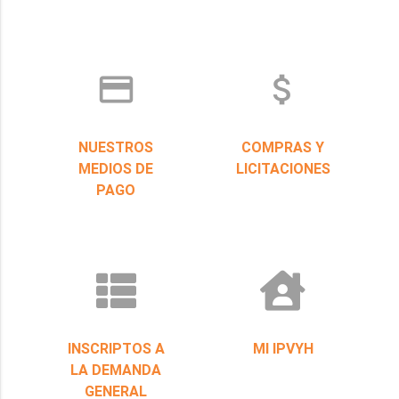
credit_card
attach_money
NUESTROS
COMPRAS Y
MEDIOS DE
LICITACIONES
PAGO
INSCRIPTOS A
MI IPVYH
LA DEMANDA
GENERAL