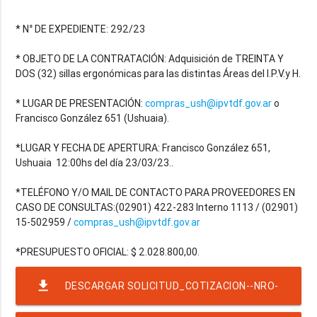
* N° DE EXPEDIENTE: 292/23
* OBJETO DE LA CONTRATACIÓN: Adquisición de TREINTA Y
DOS (32) sillas ergonómicas para las distintas Áreas del I.P.V.y H.
* LUGAR DE PRESENTACIÓN:
compras_ush@ipvtdf.gov.ar
o
Francisco González 651 (Ushuaia).
*LUGAR Y FECHA DE APERTURA: Francisco González 651,
Ushuaia 12:00hs del día 23/03/23..
*TELÉFONO Y/O MAIL DE CONTACTO PARA PROVEEDORES EN
CASO DE CONSULTAS:(02901) 422-283 Interno 1113 / (02901)
15-502959 /
compras_ush@ipvtdf.gov.ar
file_download
DESCARGAR SOLICITUD_COTIZACION--NRO-