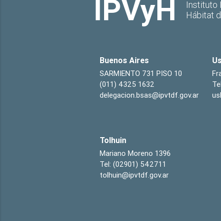
IPVyH
Instituto
Hábitat 
Buenos Aires
Us
SARMIENTO 731 PISO 10
Fr
(011) 4325 1632
Te
delegacion.bsas@ipvtdf.gov.ar
us
Tolhuin
Mariano Moreno 1396
Tel: (02901) 542711
tolhuin@ipvtdf.gov.ar