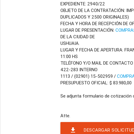
EXPEDIENTE: 2940/22
OBJETO DE LA CONTRATACIÓN: IMPR
DUPLICADOS Y 2500 ORIGINALES)
FECHA Y HORA DE RECEPCIÓN DE OF
LUGAR DE PRESENTACIÓN:
COMPRAS
DE LA CIUDAD DE
USHUAIA.
LUGAR Y FECHA DE APERTURA: FRA
11:00 HS
TELÉFONO Y/O MAIL DE CONTACTO 
422-283 INTERNO
1113 / (02901) 15-502959 /
COMPRA
PRESUPUESTO OFICIAL: $
83.980,00
Atte.
file_download
DESCARGAR SOLICITUD