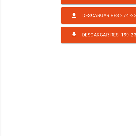
TEMP-2
file_download
DESCARGAR RES.274-23 
file_download
DESCARGAR RES. 199-23