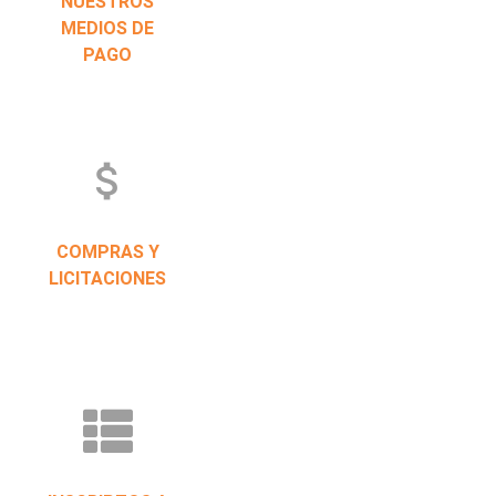
NUESTROS
MEDIOS DE
PAGO
attach_money
COMPRAS Y
LICITACIONES