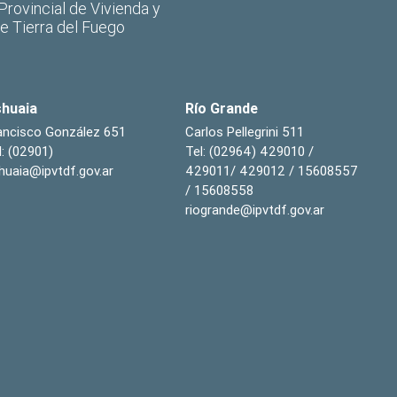
 Provincial de Vivienda y
de Tierra del Fuego
huaia
Río Grande
ancisco González 651
Carlos Pellegrini 511
l: (02901)
Tel: (02964) 429010 /
huaia@ipvtdf.gov.ar
429011/ 429012 / 15608557
/ 15608558
riogrande@ipvtdf.gov.ar