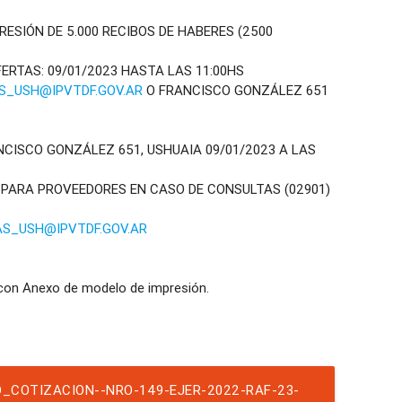
ESIÓN DE 5.000 RECIBOS DE HABERES (2500
ERTAS: 09/01/2023 HASTA LAS 11:00HS
_USH@IPVTDF.GOV.AR
O FRANCISCO GONZÁLEZ 651
NCISCO GONZÁLEZ 651, USHUAIA 09/01/2023 A LAS
PARA PROVEEDORES EN CASO DE CONSULTAS (02901)
S_USH@IPVTDF.GOV.AR
_COTIZACION--NRO-149-EJER-2022-RAF-23-