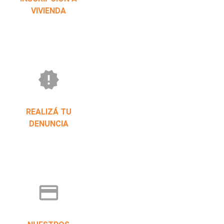
VIVIENDA
new_releases
REALIZÁ TU
DENUNCIA
credit_card