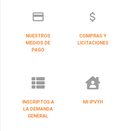
credit_card
attach_money
NUESTROS
COMPRAS Y
MEDIOS DE
LICITACIONES
PAGO
INSCRIPTOS A
MI IPVYH
LA DEMANDA
GENERAL