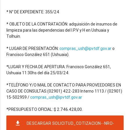
* N° DE EXPEDIENTE: 355/24
* OBJETO DE LA CONTRATACIÓN: adquisición de insumos de
limpieza para las dependencias del I.P.V y H en Ushuaia y
Tolhuin.
* LUGAR DE PRESENTACIÓN:
compras_ush@ipvtdf.gov.ar
o
Francisco González 651 (Ushuaia).
*LUGAR Y FECHA DE APERTURA: Francisco González 651,
Ushuaia 11:30hs del día 25/03/24.
*TELÉFONO Y/O MAIL DE CONTACTO PARA PROVEEDORES EN
CASO DE CONSULTAS:(02901) 422-283 Interno 1113 / (02901)
15-502959 /
compras_ush@ipvtdf.gov.ar
file_download
DESCARGAR SOLICITUD_COTIZACION--NRO-