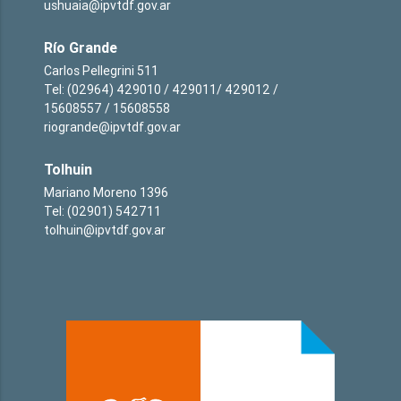
ushuaia@ipvtdf.gov.ar
Río Grande
Carlos Pellegrini 511
Tel: (02964) 429010 / 429011/ 429012 /
15608557 / 15608558
riogrande@ipvtdf.gov.ar
Tolhuin
Mariano Moreno 1396
Tel: (02901) 542711
tolhuin@ipvtdf.gov.ar