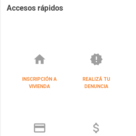
COMPRA DIRECTA N 08-23 RESMAS
Accesos rápidos
home
new_releases
INSCRIPCIÓN A
REALIZÁ TU
VIVIENDA
DENUNCIA
credit_card
attach_money