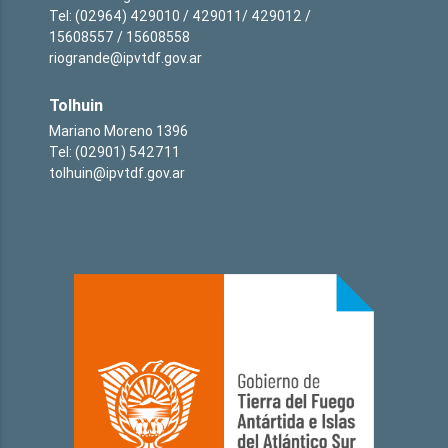
Tel: (02964) 429010 / 429011/ 429012 /
15608557 / 15608558
riogrande@ipvtdf.gov.ar
Tolhuin
Mariano Moreno 1396
Tel: (02901) 542711
tolhuin@ipvtdf.gov.ar