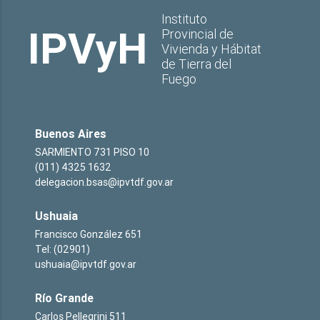
Instituto
IPVyH
Provincial de
Vivienda y Hábitat
de Tierra del
Fuego
Buenos Aires
SARMIENTO 731 PISO 10
(011) 4325 1632
delegacion.bsas@ipvtdf.gov.ar
Ushuaia
Francisco González 651
Tel: (02901)
ushuaia@ipvtdf.gov.ar
Río Grande
Carlos Pellegrini 511