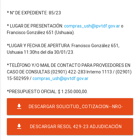
* N° DE EXPEDIENTE: 85/23
* LUGAR DE PRESENTACIÓN:
compras_ush@ipvtdf.gov.ar
o
Francisco González 651 (Ushuaia).
*LUGAR Y FECHA DE APERTURA: Francisco González 651,
Ushuaia 11:30hs del día 30/01/23.
*TELÉFONO Y/O MAIL DE CONTACTO PARA PROVEEDORES EN
CASO DE CONSULTAS:(02901) 422-283 Interno 1113 / (02901)
15-502959 /
compras_ush@ipvtdf.gov.ar
file_download
DESCARGAR SOLICITUD_COTIZACION--NRO-
8-EJER-2023-RAF-23-RND-8605 - 500 RESMAS
file_download
DESCARGAR RESOL 429-23 ADJUDICACIÓN