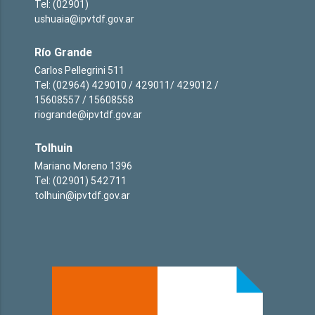
Tel: (02901)
ushuaia@ipvtdf.gov.ar
Río Grande
Carlos Pellegrini 511
Tel: (02964) 429010 / 429011/ 429012 /
15608557 / 15608558
riogrande@ipvtdf.gov.ar
Tolhuin
Mariano Moreno 1396
Tel: (02901) 542711
tolhuin@ipvtdf.gov.ar