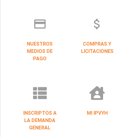
credit_card
attach_money
NUESTROS
COMPRAS Y
MEDIOS DE
LICITACIONES
PAGO
INSCRIPTOS A
MI IPVYH
LA DEMANDA
GENERAL