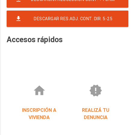
COTIZ SEGURO DEPENDENCIAS IPVYH
file_download
DESCARGAR RES.ADJ. CONT. DIR. 5-25
SEGUROS
Accesos rápidos
home
new_releases
INSCRIPCIÓN A
REALIZÁ TU
VIVIENDA
DENUNCIA