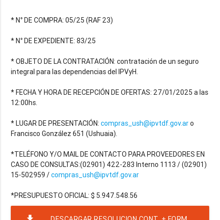
* N° DE COMPRA: 05/25 (RAF 23)
* N° DE EXPEDIENTE: 83/25
* OBJETO DE LA CONTRATACIÓN: contratación de un seguro
integral para las dependencias del IPVyH.
* FECHA Y HORA DE RECEPCIÓN DE OFERTAS: 27/01/2025 a las
12:00hs.
* LUGAR DE PRESENTACIÓN:
compras_ush@ipvtdf.gov.ar
o
Francisco González 651 (Ushuaia).
*TELÉFONO Y/O MAIL DE CONTACTO PARA PROVEEDORES EN
CASO DE CONSULTAS:(02901) 422-283 Interno 1113 / (02901)
15-502959 /
compras_ush@ipvtdf.gov.ar
file_download
DESCARGAR RESOLUCION CONT. + FORM