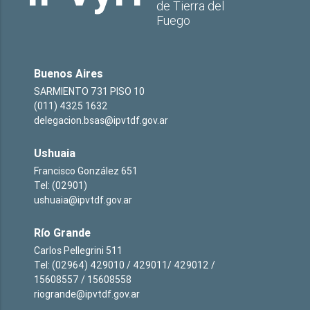
de Tierra del
Fuego
Buenos Aires
SARMIENTO 731 PISO 10
(011) 4325 1632
delegacion.bsas@ipvtdf.gov.ar
Ushuaia
Francisco González 651
Tel: (02901)
ushuaia@ipvtdf.gov.ar
Río Grande
Carlos Pellegrini 511
Tel: (02964) 429010 / 429011/ 429012 /
15608557 / 15608558
riogrande@ipvtdf.gov.ar