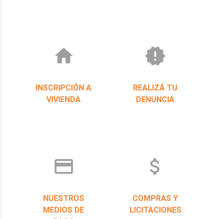
home
new_releases
INSCRIPCIÓN A
REALIZÁ TU
VIVIENDA
DENUNCIA
credit_card
attach_money
NUESTROS
COMPRAS Y
MEDIOS DE
LICITACIONES