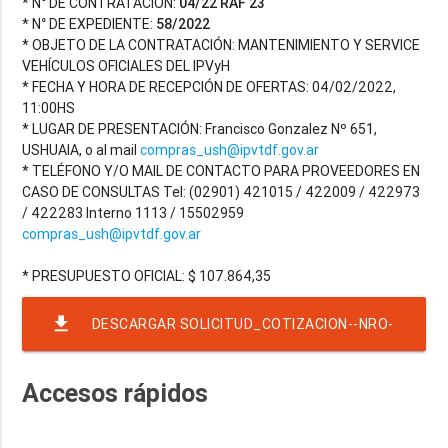
* N° DE CONTRATACIÓN:
04/22 RAF 23
* N° DE EXPEDIENTE:
58/2022
* OBJETO DE LA CONTRATACIÓN: MANTENIMIENTO Y SERVICE
VEHÍCULOS OFICIALES DEL IPVyH
* FECHA Y HORA DE RECEPCIÓN DE OFERTAS: 04/02/2022,
11:00HS
* LUGAR DE PRESENTACIÓN: Francisco Gonzalez Nº 651,
USHUAIA, o al mail
compras_ush@ipvtdf.gov.ar
* TELÉFONO Y/O MAIL DE CONTACTO PARA PROVEEDORES EN
CASO DE CONSULTAS Tel: (02901) 421015 / 422009 / 422973
/ 422283 Interno 1113 / 15502959
compras_ush@ipvtdf.gov.ar
file_download
DESCARGAR SOLICITUD_COTIZACION--NRO-
4-EJER-2022-RAF-23-TEMP-1844
Accesos rápidos