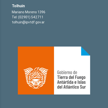
Tolhuin
Mariano Moreno 1396
Tel: (02901) 542711
tolhuin@ipvtdf.gov.ar