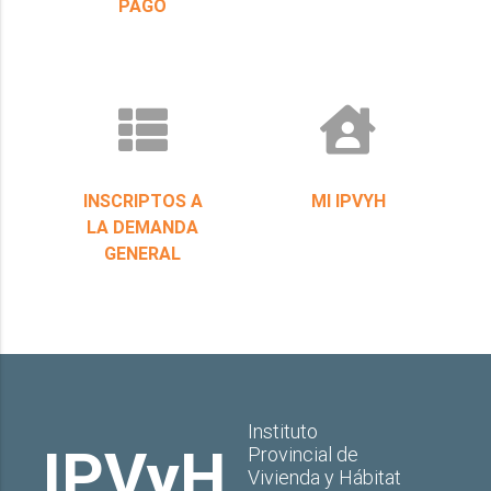
PAGO
INSCRIPTOS A
MI IPVYH
LA DEMANDA
GENERAL
Instituto
IPVyH
Provincial de
Vivienda y Hábitat