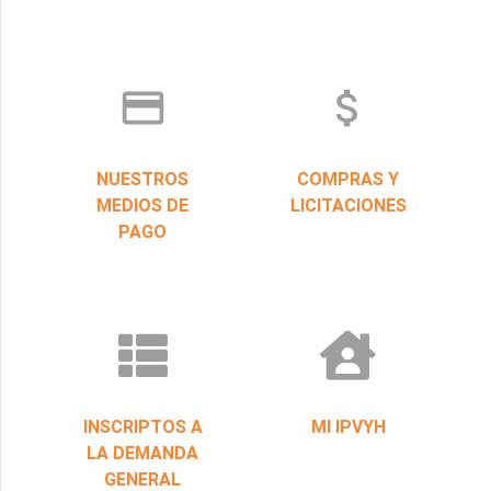
credit_card
attach_money
NUESTROS
COMPRAS Y
MEDIOS DE
LICITACIONES
PAGO
INSCRIPTOS A
MI IPVYH
LA DEMANDA
GENERAL