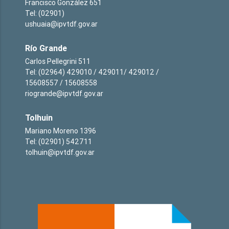
Francisco González 651
Tel: (02901)
ushuaia@ipvtdf.gov.ar
Río Grande
Carlos Pellegrini 511
Tel: (02964) 429010 / 429011/ 429012 /
15608557 / 15608558
riogrande@ipvtdf.gov.ar
Tolhuin
Mariano Moreno 1396
Tel: (02901) 542711
tolhuin@ipvtdf.gov.ar