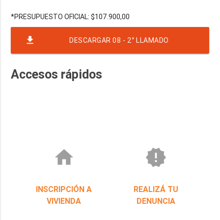
file_download
DESCARGAR 08 - 2° LLAMADO
SOLICITUD_COTIZACION N°77 (COMPRA N °71)
Accesos rápidos
home
new_releases
INSCRIPCIÓN A
REALIZÁ TU
VIVIENDA
DENUNCIA