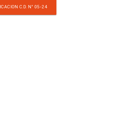
-23 ALQUILER GARITA
CACION C.D. N° 05-24