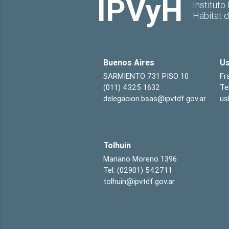
IPVyH
Instituto
Hábitat 
Buenos Aires
Us
SARMIENTO 731 PISO 10
Fr
(011) 4325 1632
Te
delegacion.bsas@ipvtdf.gov.ar
us
Tolhuin
Mariano Moreno 1396
Tel: (02901) 542711
tolhuin@ipvtdf.gov.ar