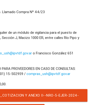
o. Llamado Compra Nº 44/23
er de un módulo de vigilancia para el puesto de
o, Sección J, Macizo 1000 ER, entre calles Río Pipo y
s_ush@ipvtdf.gov.ar
o Francisco González 651
O PARA PROVEEDORES EN CASO DE CONSULTAS:
901) 15-502959 /
compras_ush@ipvtdf.gov.ar
_COTIZACION Y ANEXO II--NRO-5-EJER-2024-