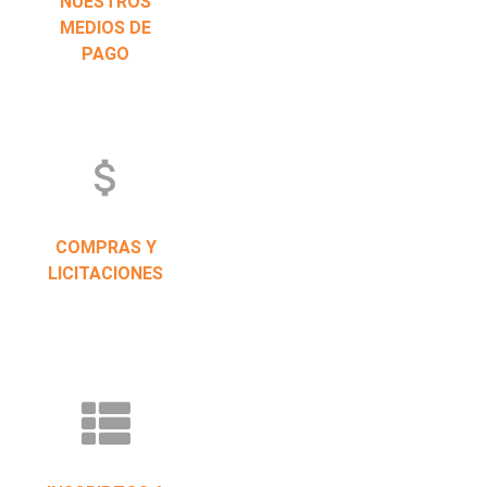
NUESTROS
MEDIOS DE
PAGO
attach_money
COMPRAS Y
LICITACIONES