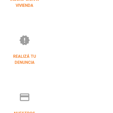
VIVIENDA
new_releases
REALIZÁ TU
DENUNCIA
credit_card