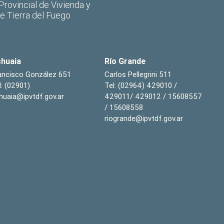
 Provincial de Vivienda y
de Tierra del Fuego
huaia
Río Grande
ancisco González 651
Carlos Pellegrini 511
l: (02901)
Tel: (02964) 429010 /
huaia@ipvtdf.gov.ar
429011/ 429012 / 15608557
/ 15608558
riogrande@ipvtdf.gov.ar