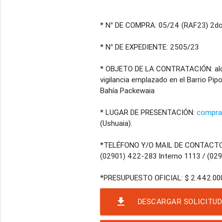
* N° DE COMPRA: 05/24 (RAF23) 2d
* N° DE EXPEDIENTE: 2505/23
* OBJETO DE LA CONTRATACIÓN: alquil
vigilancia emplazado en el Barrio Pip
Bahía Packewaia
* LUGAR DE PRESENTACIÓN:
compra
(Ushuaia).
*TELÉFONO Y/O MAIL DE CONTACT
(02901) 422-283 Interno 1113 / (02
file_download
DESCARGAR SOLICITUD